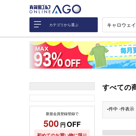
カテゴリから選ぶ
すべての
-
件中
-件表示
新規会員登録登録で
500
OFF
円
初めてのお買い物に限り