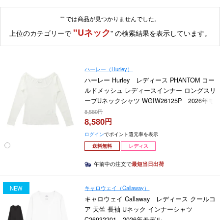
""
では商品が見つかりませんでした。
"Uネック
上位のカテゴリーで
" の検索結果を表示しています。
ハーレー（Hurley）
ハーレー Hurley レディース PHANTOM コー
ルドメッシュ レディースインナー ロングスリ
ーブUネックシャツ WGIW26125P 2026年モ
デル
8,580
8,580
ログイン
でポイント還元率を表示
送料無料
レディス
午前中の注文で
最短当日出荷
キャロウェイ（Callaway）
NEW
キャロウェイ Callaway レディース クールコ
ア 天竺 長袖 Uネック インナーシャツ
C26932201 2026年モデル