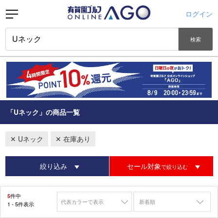
ログイン
検索
「Uネック」の商品一覧
✕ Uネック
✕ 在庫あり
絞り込み
セール対象
で絞り込む
5
件中
新着順
1 - 5件表示