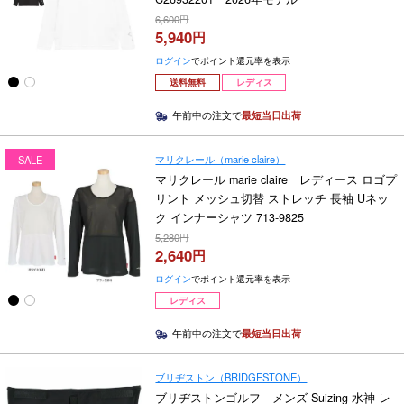
6,600
5,940
ログイン
でポイント還元率を表示
送料無料
レディス
午前中の注文で
最短当日出荷
マリクレール（marie claire）
SALE
マリクレール marie claire レディース ロゴプ
リント メッシュ切替 ストレッチ 長袖 Uネッ
ク インナーシャツ 713-9825
5,280
2,640
ログイン
でポイント還元率を表示
レディス
午前中の注文で
最短当日出荷
ブリヂストン（BRIDGESTONE）
ブリヂストンゴルフ メンズ Suizing 水神 レ