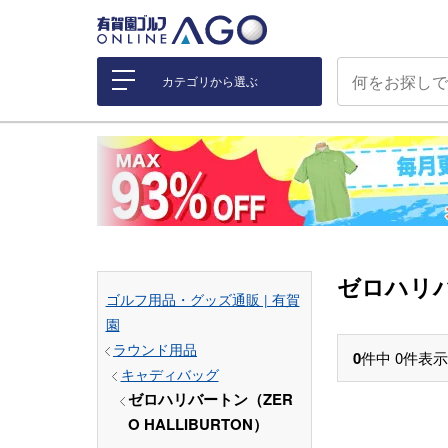
カテゴリから選ぶ
ゼロハリバ
ゴルフ用品・グッズ通販 | 有賀
園
ラウンド用品
0
件中
0
件表示
キャディバッグ
ゼロハリバートン（ZER
O HALLIBURTON）