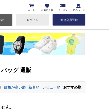
カート
お気に入り
クーポン
マイページ
検索
ログイン
新規会員登録
ィバッグ 通販
順
価格が高い順
新着順
レビュー順
おすすめ順
ません。