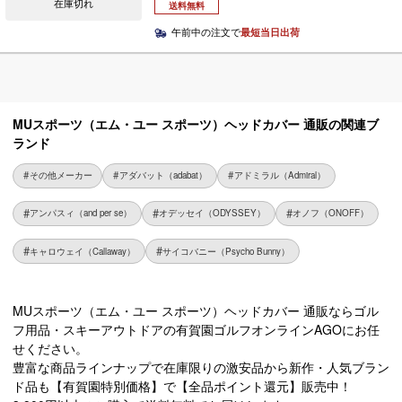
在庫切れ
送料無料
午前中の注文で
最短当日出荷
MUスポーツ（エム・ユー スポーツ）ヘッドカバー 通販の関連ブ
ランド
その他メーカー
アダバット（adabat）
アドミラル（Admiral）
アンパスィ（and per se）
オデッセイ（ODYSSEY）
オノフ（ONOFF）
キャロウェイ（Callaway）
サイコバニー（Psycho Bunny）
MUスポーツ（エム・ユー スポーツ）ヘッドカバー 通販ならゴル
フ用品・スキーアウトドアの有賀園ゴルフオンラインAGOにお任
せください。
豊富な商品ラインナップで在庫限りの激安品から新作・人気ブラン
ド品も【有賀園特別価格】で【全品ポイント還元】販売中！