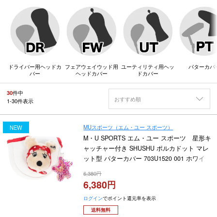
ドライバー用ヘッドカ
フェアウェイウッド用
ユーティリティ用ヘッ
パターカバ
バー
ヘッドカバー
ドカバー
30
件中
おすすめ順
1
-
30
件表示
MUスポーツ（エム・ユー スポーツ）
NEW
M・U SPORTS エム・ユー スポーツ 星形キ
ャッチャー付き SHUSHU ポルカドット マレ
ット型 パターカバー 703U1520 001 ホワイ
ト 2026年モデル
6,380
6,380
ログイン
でポイント還元率を表示
送料無料