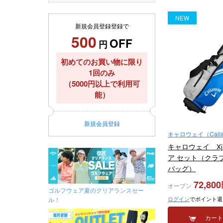
NEW
新規会員登録登録で
500
OFF
円
初めてのお買い物に限り
1回のみ
（5000円以上で利用可
能）
新規
会員登録
キャロウェイ（Calla
キャロウェイ Xj-
ア セット（クラ
バッグ）
72,800
オープン
ゴルフウェア夏のクリアランスセー
ログイン
でポイント還
ル！
カー