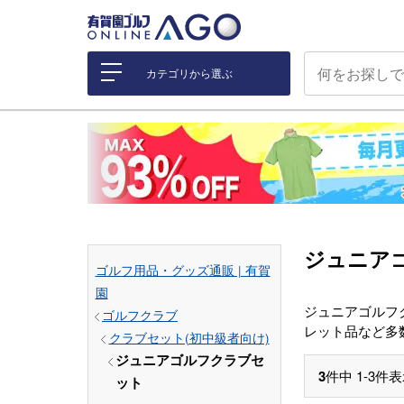
カテゴリから選ぶ
ジュニア
ゴルフ用品・グッズ通販 | 有賀
園
ジュニアゴルフ
ゴルフクラブ
レット品など多
クラブセット(初中級者向け)
ジュニアゴルフクラブセ
3
件中
1
-
3
件表
ット