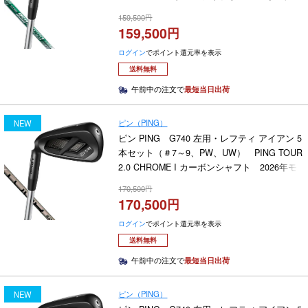
159,500
159,500
ログイン
でポイント還元率を表示
送料無料
午前中の注文で
最短当日出荷
ピン（PING）
NEW
ピン PING G740 左用・レフティ アイアン 5
本セット（＃7～9、PW、UW） PING TOUR
2.0 CHROME I カーボンシャフト 2026年モ
デル
170,500
170,500
ログイン
でポイント還元率を表示
送料無料
午前中の注文で
最短当日出荷
ピン（PING）
NEW