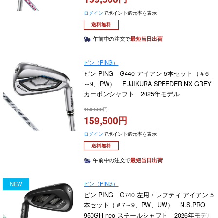
ログイン
でポイント還元率を表示
送料無料
午前中の注文で
最短当日出荷
ピン（PING）
ピン PING G440 アイアン 5本セット（＃6
～9、PW） FUJIKURA SPEEDER NX GREY
カーボンシャフト 2025年モデル
159,500
159,500
ログイン
でポイント還元率を表示
送料無料
午前中の注文で
最短当日出荷
ピン（PING）
NEW
ピン PING G740 左用・レフティ アイアン 5
本セット（＃7～9、PW、UW） N.S.PRO
950GH neo スチールシャフト 2026年モデル