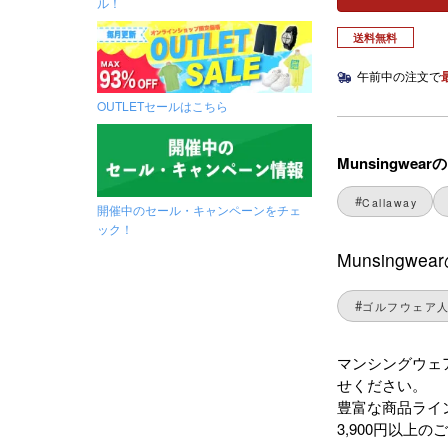
ル！
送料無料
午前中の注文で
OUTLETセールはこちら
Munsingw
Callaway
開催中のセール・キャンペーンをチェ
ック！
Munsing
ゴルフウェア
マンシングウェア
せください。
豊富な商品ライ
3,900円以上