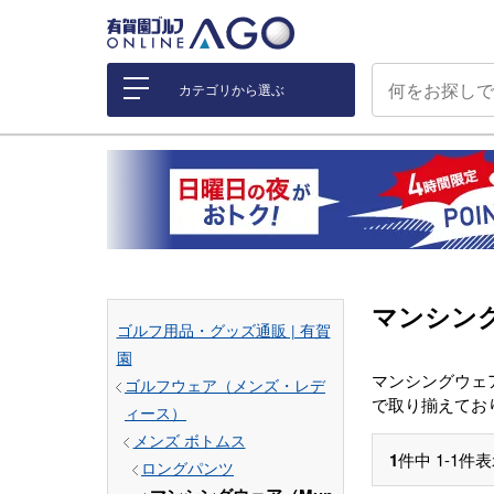
カテゴリから選ぶ
マンシング
ゴルフ用品・グッズ通販 | 有賀
園
マンシングウェ
ゴルフウェア（メンズ・レデ
で取り揃えてお
ィース）
メンズ ボトムス
1
件中
1
-
1
件表
ロングパンツ