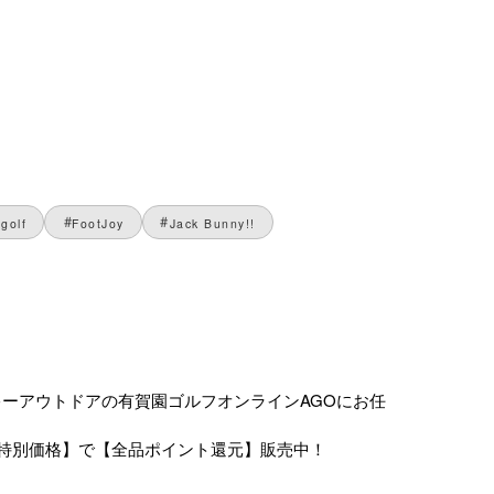
golf
FootJoy
Jack Bunny!!
・スキーアウトドアの有賀園ゴルフオンラインAGOにお任
特別価格】で【全品ポイント還元】販売中！