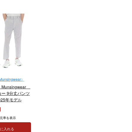
singwear）
unsingwear
カー 9分丈パンツ
2025年モデル
元率を表示
トに入れる