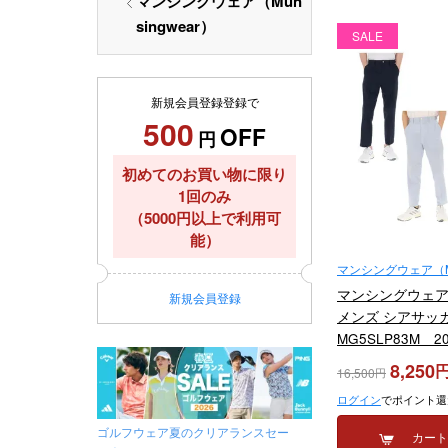
マンシングウェア（Mun
singwear）
SALE
新規会員登録登録で
500
OFF
円
初めてのお買い物に限り
1回のみ
（5000円以上で利用可
能）
マンシングウェア（Mun
マンシングウェア M
新規
会員登録
メンズ シアサッ
MG5SLP83M 
8,250
16,500
ログイン
でポイント還
ゴルフウェア夏のクリアランスセー
カー