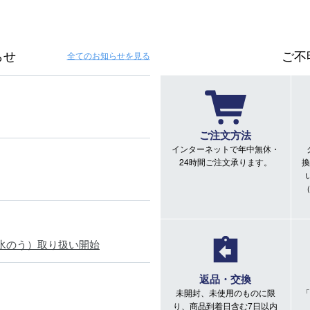
らせ
ご不
全てのお知らせ
を見る
ご注文方法
インターネットで年中無休・
24時間ご注文承ります。
換
氷のう）取り扱い開始
返品・交換
未開封、未使用のものに限
「
り、商品到着日含む7日以内