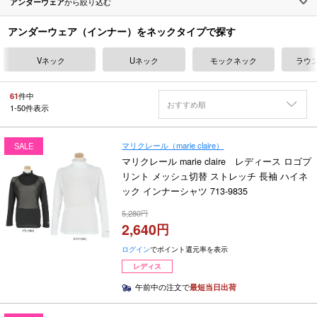
アンダーウェア
から絞り込む
アンダーウェア（インナー）をネックタイプで探す
Vネック
Uネック
モックネック
ラウ
61
件中
おすすめ順
1
-
50
件表示
マリクレール（marie claire）
SALE
マリクレール marie claire レディース ロゴプ
リント メッシュ切替 ストレッチ 長袖 ハイネ
ック インナーシャツ 713-9835
5,280
2,640
ログイン
でポイント還元率を表示
レディス
午前中の注文で
最短当日出荷