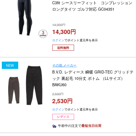
C3fit シースリーフィット コンプレッション
ロングタイツ ゴルフ対応 GC04351
14,300
14,300
ログイン
でポイント還元率を表示
送料無料
その他 メーカー
NEW
B.V.D. レディース 瞬暖 GRID-TEC グリッドテ
ック 裏起毛 10分丈 ボトム （LLサイズ）
BAKU60
2,530
2,530
ログイン
でポイント還元率を表示
レディス
午前中の注文で
最短当日出荷