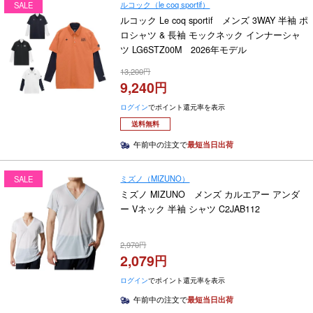
ルコック（le coq sportif）
SALE
ルコック Le coq sportif メンズ 3WAY 半袖 ポ
ロシャツ & 長袖 モックネック インナーシャ
ツ LG6STZ00M 2026年モデル
13,200
9,240
ログイン
でポイント還元率を表示
送料無料
午前中の注文で
最短当日出荷
ミズノ（MIZUNO）
SALE
ミズノ MIZUNO メンズ カルエアー アンダ
ー Vネック 半袖 シャツ C2JAB112
2,970
2,079
ログイン
でポイント還元率を表示
午前中の注文で
最短当日出荷