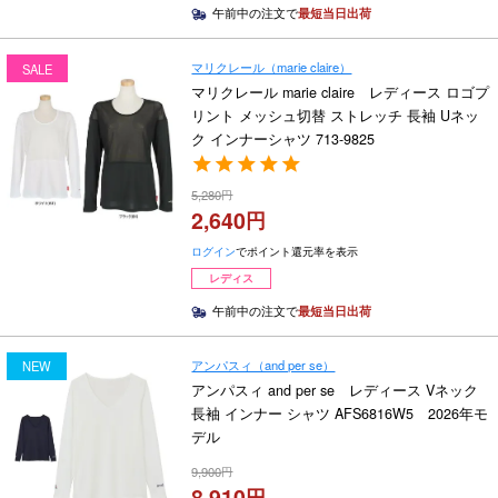
午前中の注文で
最短当日出荷
マリクレール（marie claire）
SALE
マリクレール marie claire レディース ロゴプ
リント メッシュ切替 ストレッチ 長袖 Uネッ
ク インナーシャツ 713-9825
5,280
2,640
ログイン
でポイント還元率を表示
レディス
午前中の注文で
最短当日出荷
アンパスィ（and per se）
NEW
アンパスィ and per se レディース Vネック
長袖 インナー シャツ AFS6816W5 2026年モ
デル
9,900
8,910