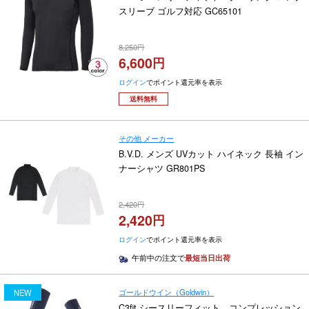
スリーブ ゴルフ対応 GC65101
8,250
6,600
ログイン
でポイント還元率を表示
送料無料
その他 メーカー
B.V.D. メンズ UVカット ハイネック 長袖 イン
ナーシャツ GR801PS
2,420
2,420
ログイン
でポイント還元率を表示
午前中の注文で
最短当日出荷
ゴールドウイン（Goldwin）
NEW
C3fit シースリーフィット コンプレッション