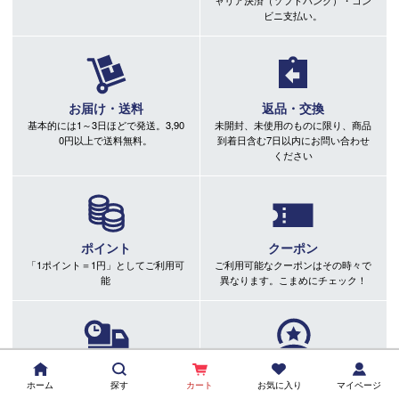
ャリア決済（ソフトバンク）・コン
ビニ支払い。
お届け・送料
返品・交換
基本的には1～3日ほどで発送。3,90
未開封、未使用のものに限り、商品
0円以上で送料無料。
到着日含む7日以内にお問い合わせ
ください
ポイント
クーポン
「1ポイント＝1円」としてご利用可
ご利用可能なクーポンはその時々で
能
異なります。こまめにチェック！
翌日配送サービス
会員ランク
ホーム
探す
カート
お気に入り
マイページ
アイコンのある商品はご注文の翌日
AGO上でのお買い上げ金額によって