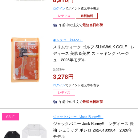
ログイン
でポイント還元率を表示
レディス
送料無料
午前中の注文で
最短当日出荷
キャスコ（kasco）
スリムウォーク ゴルフ SLIMWALK GOLF レ
ディース 美脚＆美尻 ストッキング ベージ
ュ 2025年モデル
3,278
3,278
ログイン
でポイント還元率を表示
レディス
午前中の注文で
最短当日出荷
ジャックバニー（Jack Bunny!!）
SALE
ジャックバニー Jack Bunny!! レディース 長
袖 シュラッグ ボレロ 262-6183304 2026年
モデル