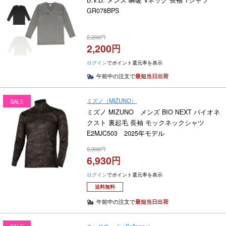
GR078BPS
2,200
2,200
ログイン
でポイント還元率を表示
午前中の注文で
最短当日出荷
ミズノ（MIZUNO）
SALE
ミズノ MIZUNO メンズ BIO NEXT バイオネ
クスト 裏起毛 長袖 モックネックシャツ
E2MJC503 2025年モデル
9,900
6,930
ログイン
でポイント還元率を表示
送料無料
午前中の注文で
最短当日出荷