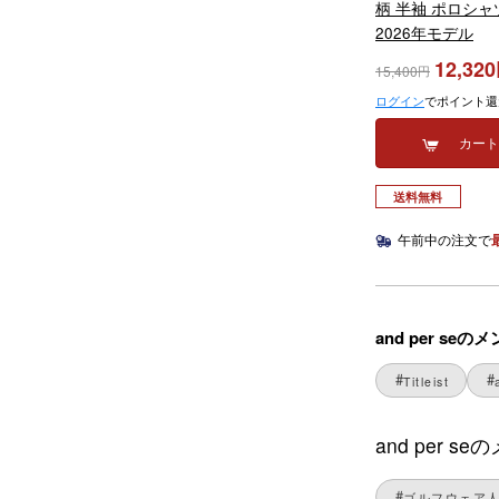
柄 半袖 ポロシャツ
2026年モデル
12,320
15,400
ログイン
でポイント還
カー
送料無料
午前中の注文で
and per s
Titleist
and per
ゴルフウェア