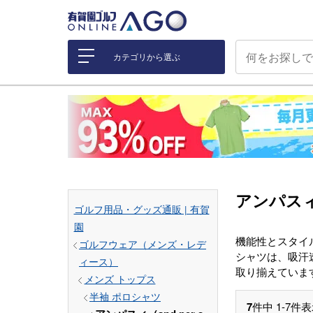
カテゴリから選ぶ
アンパスィ（
ゴルフ用品・グッズ通販 | 有賀
園
機能性とスタイル
ゴルフウェア（メンズ・レデ
シャツは、吸汗
ィース）
取り揃えていま
メンズ トップス
半袖 ポロシャツ
7
件中
1
-
7
件表