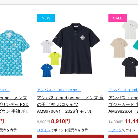
NEW
SALE
 se）
アンパスィ（and per se）
アンパスィ（and p
er se メンズ
アンパスィ and per se メンズ 鹿
アンパスィ and
L プリンテッド3D
の子 半袖 ポロシャツ
ゴジャカード 
ウン 半袖 ポロ
AMS9706V1 2026年モデル
AMS9626X4
6X6 2026年モデ
8,910
11,4
9,900
14,300
元率を表示
ログイン
でポイント還元率を表示
ログイン
でポイン