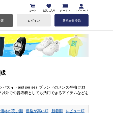
カート
お気に入り
クーポン
マイページ
検索
ログイン
新規会員登録
通販
（and per se）ブランドのメンズ半袖 ポロ
フ以外での普段着としても活用できるアイテムなどを
価格が安い順
価格が高い順
新着順
レビュー順