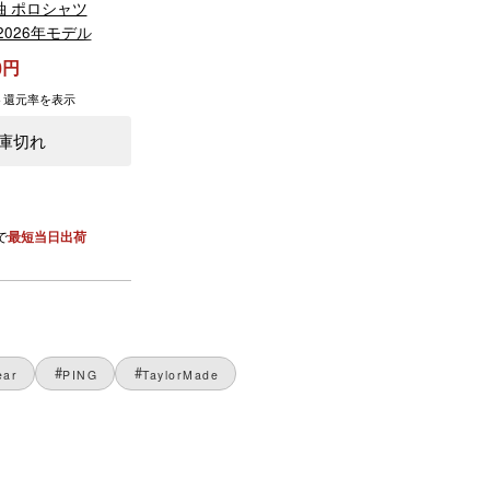
袖 ポロシャツ
 2026年モデル
0
ト還元率を表示
庫切れ
で
最短当日出荷
ear
PING
TaylorMade