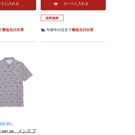
ートに入れる
カートに入れる
送料無料
で
最短当日出荷
午前中の注文で
最短当日出荷
er se）
 per se メンズ プ