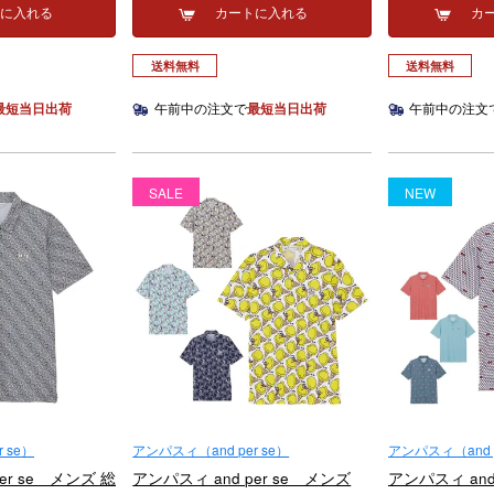
トに入れる
カートに入れる
カ
送料無料
送料無料
最短当日出荷
午前中の注文で
最短当日出荷
午前中の注文
SALE
NEW
 se）
アンパスィ（and per se）
アンパスィ（and p
er se メンズ 総
アンパスィ and per se メンズ
アンパスィ and