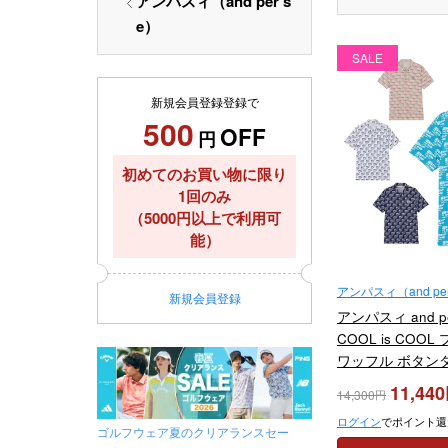
アンパスィ（and per s
e）
SALE
新規会員登録登録で
500
OFF
円
初めてのお買い物に限り
1回のみ
（5000円以上で利用可
能）
アンパスィ（and per
新規
会員登録
アンパスィ and p
COOL is COO
ワッフル ボタンダ
シャツ AMS966
11,440
14,300
ル
ログイン
でポイント還
ゴルフウェア夏のクリアランスセー