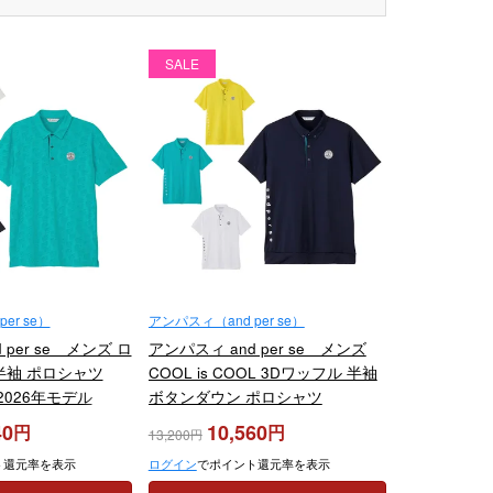
SALE
er se）
アンパスィ（and per se）
 per se メンズ ロ
アンパスィ and per se メンズ
半袖 ポロシャツ
COOL is COOL 3Dワッフル 半袖
 2026年モデル
ボタンダウン ポロシャツ
AMS9606V6 2026年モデル
40
10,560
13,200
ト還元率を表示
ログイン
でポイント還元率を表示