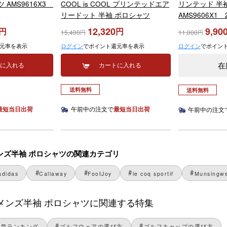
 AMS9616X3
COOL is COOL プリンテッドエア
リンテッド 半
リードット 半袖 ポロシャツ
AMS9606X1
AMS9636X7 2026年モデル
12,320
9,90
15,400
11,000
元率を表示
ログイン
でポイント還元率を表示
ログイン
でポイン
在
トに入れる
カートに入れる
送料無料
送料無料
最短当日出荷
午前中の注文で
最短当日出荷
午前中の注文
eのメンズ半袖 ポロシャツの関連カテゴリ
adidas
Callaway
FootJoy
le coq sportif
Munsingw
 seのメンズ半袖 ポロシャツに関連する特集
人気ランキング
ゴルフウェアの選び方
ゴルフキャップの選び方