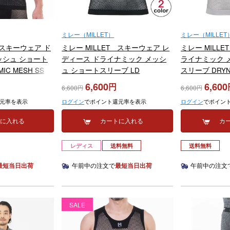
ミレー（MILLET）
ミレー（MILLET
 スキーウェア ド
ミレー MILLET スキーウェア レ
ミレー MILL
ッシュ ショート
ディース ドライナミック メッシ
ライナミック 
IC MESH SS
ュ ショートスリーブ LD
スリーブ DRYNA
2026
DRYNAMIC MESH SS MIV01708
MIV01566 202
6,600
6,600
6,600
6,600
2025-2026
元率を表示
ログイン
でポイント還元率を表示
ログイン
でポイン
トに入れる
カートに入れる
カ
レディス
送料無料
送料無料
最短当日出荷
午前中の注文で
最短当日出荷
午前中の注文
SALE