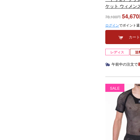
ケット ウィメンズ
MONTETS PRO J
54,670
78,100
2025-2026
ログイン
でポイント還
カー
レディス
送
午前中の注文で
SALE