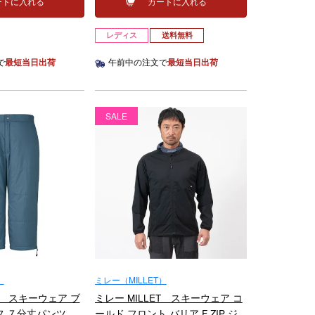
ートに入れる
カートに入れる
レディス
送料無料
で
最短当日出荷
午前中の注文で
最短当日出荷
SALE
）
ミレー（MILLET）
ET スキーウェア ブ
ミレー MILLET スキーウェア コ
フ ７分丈パンツ
ールド フロント バリア F ZIP ジ