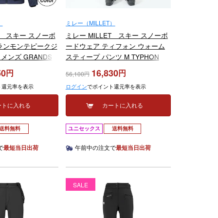
）
ミレー（MILLET）
ET スキー スノーボ
ミレー MILLET スキー スノーボ
ランモンテピークジ
ードウェア ティフォン ウォーム
ンズ GRANDS
スティープ パンツ M TYPHON
K JKT W
WARM STEEP PANT M MIV01993
50
16,830
56,100
5-2026
2023-2024
ト還元率を表示
ログイン
でポイント還元率を表示
ートに入れる
カートに入れる
送料無料
ユニセックス
送料無料
で
最短当日出荷
午前中の注文で
最短当日出荷
SALE