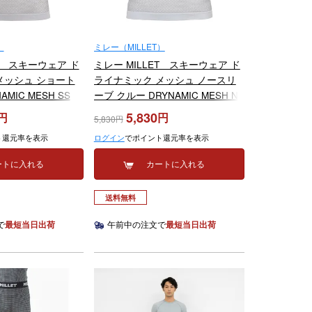
）
ミレー（MILLET）
ET スキーウェア ド
ミレー MILLET スキーウェア ド
メッシュ ショート
ライナミック メッシュ ノースリ
MIC MESH SS
ーブ クルー DRYNAMIC MESH NS
5-2026
CREW MIV01248 2025-2026
5,830
5,830
ト還元率を表示
ログイン
でポイント還元率を表示
ートに入れる
カートに入れる
送料無料
で
最短当日出荷
午前中の注文で
最短当日出荷