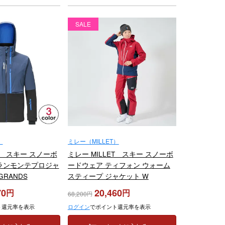
SALE
）
ミレー（MILLET）
ET スキー スノーボ
ミレー MILLET スキー スノーボ
ランモンテプロジャ
ードウェア ティフォン ウォーム
GRANDS
スティープ ジャケット W
 JKT M MIV10595
TYPHON WARM STEEP JKT W
70
20,460
68,200
MIV01994 2023-2024
ト還元率を表示
ログイン
でポイント還元率を表示