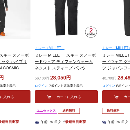
ミレー（MILLET）
ミレー（MILLET
 スキー スノーボ
ミレー MILLET スキー スノーボ
ミレー MILL
ミック ハイブリ
ードウェア ティフォンウォーム
ードウェア グ
 COSMIC
ネクスト スティープ パンツ
ツ ジャパンフィ
IV9899 2023-
TYPHON WARM NX STEEP PANT
MONTETS PRO
28,050
28,4
56,100
40,700
M MIV03154 2024-2025
MIV10596J 20
元率を表示
ログイン
でポイント還元率を表示
ログイン
でポイン
トに入れる
カートに入れる
カ
ユニセックス
送料無料
送料無料
最短当日出荷
午前中の注文で
最短当日出荷
午前中の注文