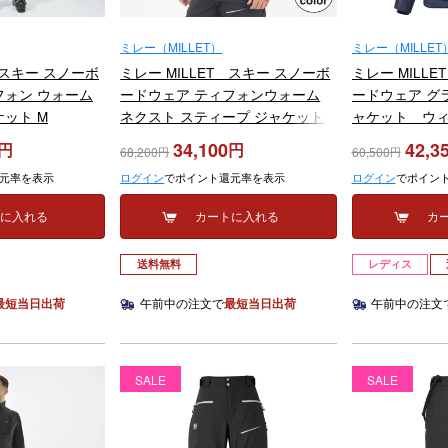
ミレー（MILLET）
ミレー（MILLET
 スキー スノーボ
ミレー MILLET スキー スノーボ
ミレー MILL
フォン ウォーム
ードウェア ティフォンウォーム
ードウェア グ
ット M
ネクスト スティープ ジャケット
ャケット ウィメ
TEEP JKT M
メン TYPHON WARM NX STEEP
MONTETS PEA
34,100
42,3
68,200
60,500
2024
JKT M MIV03153 2024-2025
MIV10608 202
元率を表示
ログイン
でポイント還元率を表示
ログイン
でポイン
トに入れる
カートに入れる
カ
送料無料
レディス
最短当日出荷
午前中の注文で
最短当日出荷
午前中の注文
SALE
SALE