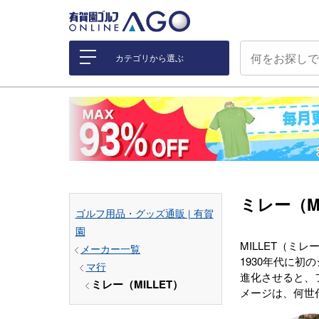
カテゴリから選ぶ
ミレー（M
ゴルフ用品・グッズ通販 | 有賀
園
MILLET（
メーカー一覧
1930年代に
マ行
進化させると、
ミレー（MILLET）
メージは、何世