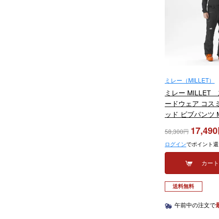
ミレー（MILLET）
ミレー MILLET
ードウェア コス
ッド ビブパンツ M
HYBRID BIB M M
17,490
58,300
2024
ログイン
でポイント還
カー
送料無料
午前中の注文で