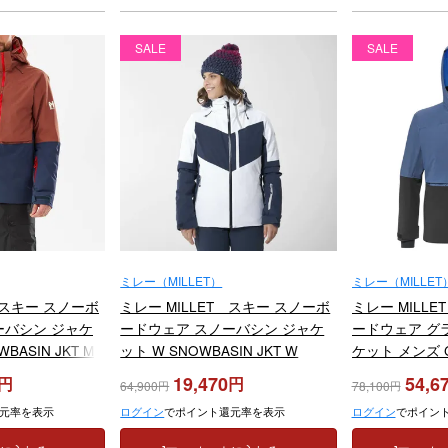
SALE
SALE
ミレー（MILLET）
ミレー（MILLET
 スキー スノーボ
ミレー MILLET スキー スノーボ
ミレー MILL
ーバシン ジャケ
ードウェア スノーバシン ジャケ
ードウェア グ
BASIN JKT M
ット W SNOWBASIN JKT W
ケット メンズ 
2025
MIV9223 2023-2024
MONTETS PRO
19,470
54,6
64,900
78,100
2025-2026
元率を表示
ログイン
でポイント還元率を表示
ログイン
でポイン