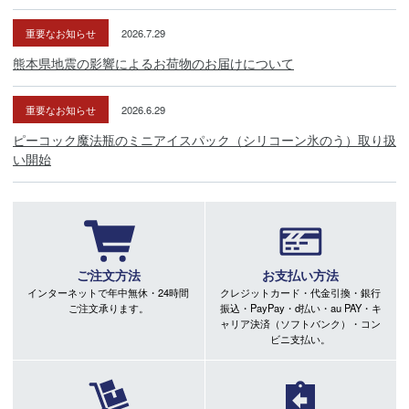
重要なお知らせ
2026.7.29
熊本県地震の影響によるお荷物のお届けについて
重要なお知らせ
2026.6.29
ピーコック魔法瓶のミニアイスパック（シリコーン氷のう）取り扱
い開始
ご注文方法
お支払い方法
インターネットで年中無休・24時間
クレジットカード・代金引換・銀行
ご注文承ります。
振込・PayPay・d払い・au PAY・キ
ャリア決済（ソフトバンク）・コン
ビニ支払い。