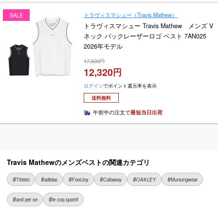
トラヴィスマシュー（Travis Mathew）
SALE
トラヴィスマシュー Travis Mathew メンズ V
ネック バックレーザーロゴ ベスト 7AN025
2026年モデル
17,600
12,320
ログイン
でポイント還元率を表示
送料無料
午前中の注文で
最短当日出荷
Travis Mathewのメンズベストの関連カテゴリ
Titleist
adidas
FootJoy
Callaway
OAKLEY
Munsingwear
and per se
le coq sportif