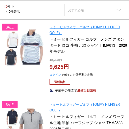
10
件中
おすすめ順
1
-
10
件表示
トミー ヒルフィガー ゴルフ（TOMMY HILFIGER
SALE
GOLF）
トミー ヒルフィガー ゴルフ メンズ スタン
ダード ロゴ 半袖 ポロシャツ THMA613 2026
年モデル
13,750
9,625
ログイン
でポイント還元率を表示
送料無料
午前中の注文で
最短当日出荷
トミー ヒルフィガー ゴルフ（TOMMY HILFIGER
SALE
GOLF）
トミー ヒルフィガー ゴルフ メンズ ワッフ
ル生地 半袖 ハーフジップ シャツ THMA633
2026年モデル