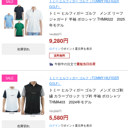
トミー ヒルフィガー ゴルフ（TOMMY HILFIGER
SALE
GOLF）
トミー ヒルフィガー ゴルフ メンズ リーフ
ジャガード 半袖 ポロシャツ THMA522 2025
年モデル
14,850
9,280
ログイン
でポイント還元率を表示
在庫切れ
送料無料
午前中の注文で
最短当日出荷
トミー ヒルフィガー ゴルフ（TOMMY HILFIGER
SALE
GOLF）
トミー ヒルフィガー ゴルフ メンズ ロゴ刺
繍 カラーブロック リブ衿 半袖 ポロシャツ
THMA403 2024年モデル
13,200
5,580
ログイン
でポイント還元率を表示
在庫切れ