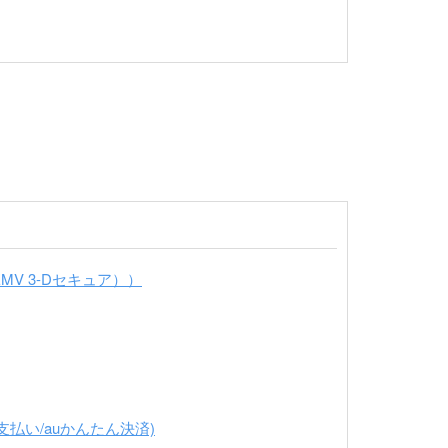
MV 3-Dセキュア））
払い/auかんたん決済)