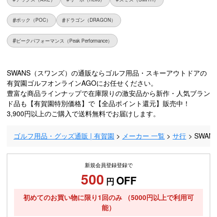
ポック（POC）
ドラゴン（DRAGON）
ピークパフォーマンス（Peak Performance）
SWANS（スワンズ）の通販ならゴルフ用品・スキーアウトドアの
有賀園ゴルフオンラインAGOにお任せください。
豊富な商品ラインナップで在庫限りの激安品から新作・人気ブラン
ド品も【有賀園特別価格】で【全品ポイント還元】販売中！
3,900円以上のご購入で送料無料でお届けします。
ゴルフ用品・グッズ通販 | 有賀園
メーカー 一覧
サ行
SWA
新規会員登録登録で
500
OFF
円
初めてのお買い物に限り1回のみ
（5000円以上で利用可
能）