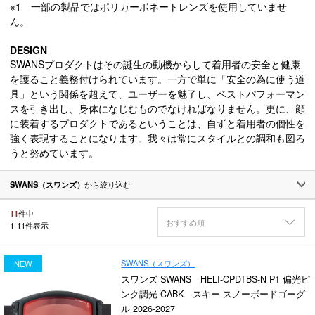
※1 一部の製品ではポリカーボネートレンズを使用していませ
ん。
DESIGN
SWANSプロダクトはその誕生の動機からして着用者の安全と健康
を護ること義務付けられています。一方で単に「安全の為に使う道
具」という関係を超えて、ユーザーを魅了し、ベストパフォーマン
スを引き出し、身体になじむものでなければなりません。更に、顔
に装着するプロダクトであるということは、自ずと着用者の個性を
強く表現することになります。我々は常にスタイルとの調和も図ろ
うと努めています。
SWANS（スワンズ）
から絞り込む
11
件中
おすすめ順
1
-
11
件表示
SWANS（スワンズ）
NEW
スワンズ SWANS HELI-CPDTBS-N P1 偏光ピ
ンク調光 CABK スキー スノーボードゴーグ
ル 2026-2027