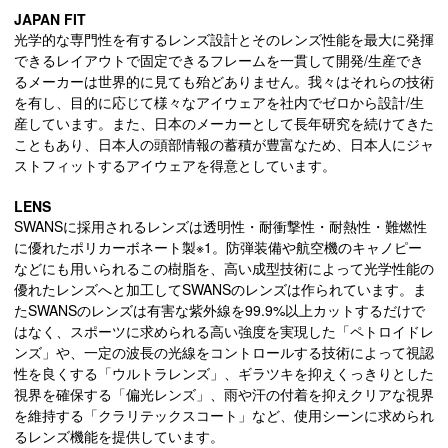
JAPAN FIT
光学的な専門性を有するレンズ設計とそのレンズ性能を最大に発揮
できるレイアウトで固定できるフレームを一貫して開発/生産でき
るメーカーは世界的に見ても殆どありません。我々はそれらの技術
を有し、目的に応じて様々なアイウェアを社内でゼロから設計/生
産しています。また、日本のメーカーとして長年研究を続けてきた
こともあり、日本人の頭部情報の蓄積が豊富なため、日本人にジャ
ストフィットするアイウェアを得意としています。
LENS
SWANSに採用されるレンズは透明性・耐衝撃性・耐熱性・難燃性
に優れたポリカーボネート製※1。防弾装備や航空機のキャノピー
などにも用いられるこの樹脂を、高い成型技術によって光学性能の
優れたレンズへと加工してSWANSのレンズは作られています。ま
たSWANSのレンズは有害な紫外線を99.9%以上カットするだけで
はなく、スポーツに求められる高い強度を実現した「ペトロイドレ
ンズ」や、一定の波長の光線をコントロールする技術によって視認
性を良くする「ウルトラレンズ」、ギラツキを抑えくっきりとした
視界を確保する「偏光レンズ」、雨や汗の付着を抑えクリアな視界
を維持する「クラリテックスコート」など、使用シーンに求められ
るレンズ機能を提供しています。