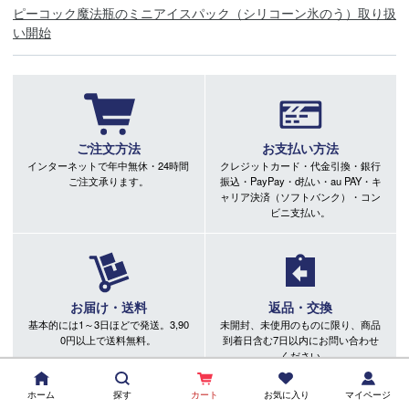
ピーコック魔法瓶のミニアイスパック（シリコーン氷のう）取り扱
い開始
ご注文方法
お支払い方法
インターネットで年中無休・24時間
クレジットカード・代金引換・銀行
ご注文承ります。
振込・PayPay・d払い・au PAY・キ
ャリア決済（ソフトバンク）・コン
ビニ支払い。
お届け・送料
返品・交換
基本的には1～3日ほどで発送。3,90
未開封、未使用のものに限り、商品
0円以上で送料無料。
到着日含む7日以内にお問い合わせ
ください
ホーム
探す
カート
お気に入り
マイページ