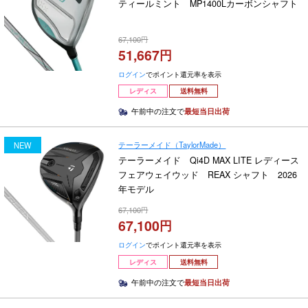
ティールミント MP1400Lカーボンシャフト
67,100
51,667
ログイン
でポイント還元率を表示
レディス
送料無料
午前中の注文で
最短当日出荷
テーラーメイド（TaylorMade）
NEW
テーラーメイド Qi4D MAX LITE レディース
フェアウェイウッド REAX シャフト 2026
年モデル
67,100
67,100
ログイン
でポイント還元率を表示
レディス
送料無料
午前中の注文で
最短当日出荷