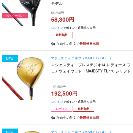
モデル
58,300
10％クーポン
58,300
ログイン
でポイント還元率を表示
送料無料
午前中の注文で
最短当日出荷
マジェスティ ゴルフ（MAJESTY GOLF）
NEW
マジェスティ プレステジオ14 レディース フ
ェアウェイウッド MAJESTY TL770 シャフト
192,500
192,500
ログイン
でポイント還元率を表示
レディス
送料無料
午前中の注文で
最短当日出荷
マジェスティ ゴルフ（MAJESTY GOLF）
NEW