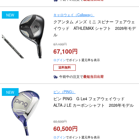
キャロウェイ（Callaway）
NEW
クアンタム メンズ ミニ スピナー フェアウェ
イウッド ATHLEMAX シャフト 2026年モデ
ル
67,100
67,100
ログイン
でポイント還元率を表示
送料無料
午前中の注文で
最短当日出荷
ピン（PING）
NEW
ピン PING G Le4 フェアウェイウッド
ALTA J LE カーボンシャフト 2026年モデル
60,500
60,500
ログイン
でポイント還元率を表示