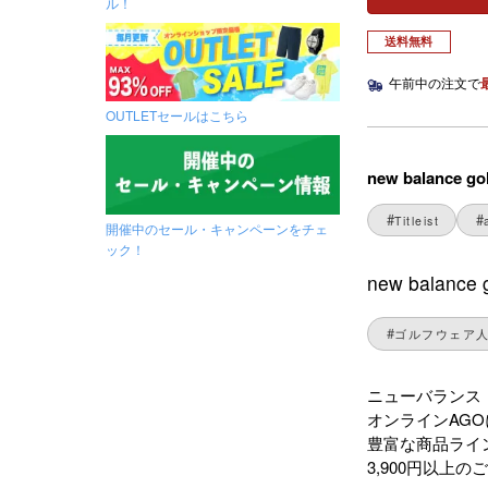
ル！
送料無料
午前中の注文で
OUTLETセールはこちら
new balan
Titleist
開催中のセール・キャンペーンをチェ
ック！
new bal
ゴルフウェア
ニューバランス 
オンラインAG
豊富な商品ライ
3,900円以上