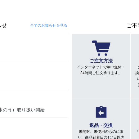
らせ
ご不
全てのお知らせ
を見る
ご注文方法
インターネットで年中無休・
24時間ご注文承ります。
換
氷のう）取り扱い開始
返品・交換
未開封、未使用のものに限
「
り、商品到着日含む7日以内