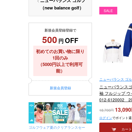
ニューバランス ゴルフ
（new balance golf）
SALE
新規会員登録登録で
500
OFF
円
初めてのお買い物に限り
1回のみ
（5000円以上で利用可
能）
ニューバランス ゴルフ（
golf）
ニューバランスゴ
新規
会員登録
袖 フルジップ ウ
012-6120002
13,090
18,700
ログイン
でポイント還
ゴルフウェア夏のクリアランスセー
カー