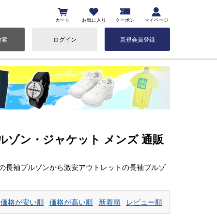
カート
お気に入り
クーポン
マイページ
検索
ログイン
新規会員登録
長袖ブルゾン・ジャケット メンズ 通販
ルの長袖ブルゾンから激安アウトレットの長袖ブルゾ
価格が安い順
価格が高い順
新着順
レビュー順