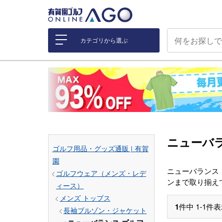
カテゴリから選ぶ
ニューバラ
ゴルフ用品・グッズ通販 | 有賀
園
ニューバランス
ゴルフウェア（メンズ・レデ
ンまで取り揃え
ィース）
メンズ トップス
1
件中
1
-
1
件表
長袖ブルゾン・ジャケット