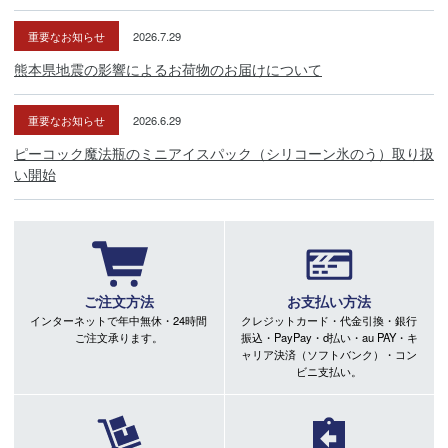
重要なお知らせ
2026.7.29
熊本県地震の影響によるお荷物のお届けについて
重要なお知らせ
2026.6.29
ピーコック魔法瓶のミニアイスパック（シリコーン氷のう）取り扱
い開始
ご注文方法
お支払い方法
インターネットで年中無休・24時間
クレジットカード・代金引換・銀行
ご注文承ります。
振込・PayPay・d払い・au PAY・キ
ャリア決済（ソフトバンク）・コン
ビニ支払い。