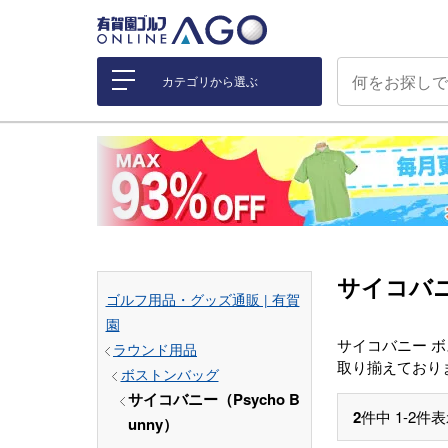
カテゴリから選ぶ
サイコバニ
ゴルフ用品・グッズ通販 | 有賀
園
サイコバニー ボ
ラウンド用品
取り揃えており
ボストンバッグ
サイコバニー（Psycho B
2
件中
1
-
2
件表
unny）