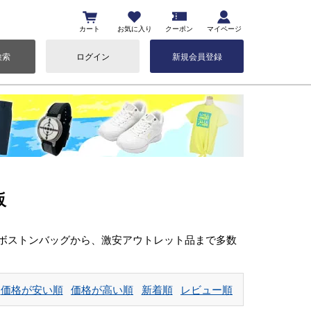
カート
お気に入り
クーポン
マイページ
検索
ログイン
新規会員登録
販
の新作ボストンバッグから、激安アウトレット品まで多数
価格が安い順
価格が高い順
新着順
レビュー順