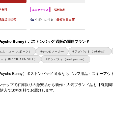
料無料
ユニセックス
送料無料
最短当日出荷
午前中の注文で
最短当日出荷
sycho Bunny）ボストンバッグ 通販の関連ブランド
エム・ユー スポーツ）
その他メーカー
アダバット（adabat）
（UNDER ARMOUR）
アンパスィ（and per se）
sycho Bunny）ボストンバッグ 通販ならゴルフ用品・スキー
ンナップで在庫限りの激安品から新作・人気ブランド品も【有賀園
のご購入で送料無料でお届けします。