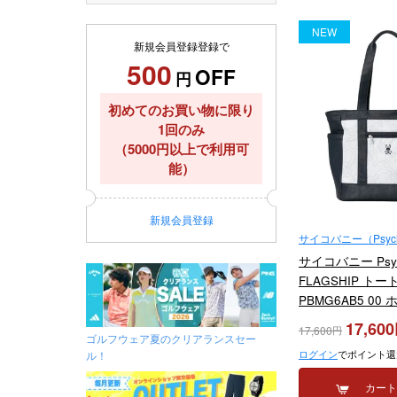
NEW
新規会員登録登録で
500
OFF
円
初めてのお買い物に限り
1回のみ
（5000円以上で利用可
能）
新規
会員登録
サイコバニー（Psych
サイコバニー Psy
FLAGSHIP ト
PBMG6AB5 00
モデル
17,600
17,600
ゴルフウェア夏のクリアランスセー
ログイン
でポイント還
ル！
カー