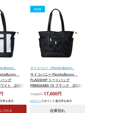
NEW
o Bunny）
サイコバニー（Psycho Bunny）
choBunny
サイコバニー PsychoBunny
ートバッグ
FLAGSHIP トートバッグ
 ホワイト 2026年
PBMG6AB5 10 ブラック 2026年
モデル
17,600
17,600
元率を表示
ログイン
でポイント還元率を表示
在庫切れ
トに入れる