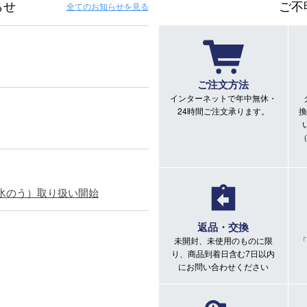
らせ
ご不
全てのお知らせ
を見る
ご注文方法
インターネットで年中無休・
24時間ご注文承ります。
換
氷のう）取り扱い開始
返品・交換
未開封、未使用のものに限
「
り、商品到着日含む7日以内
にお問い合わせください