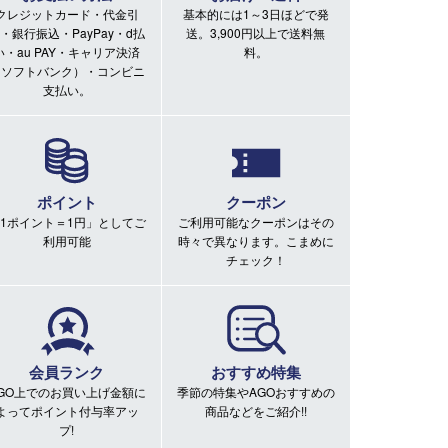
クレジットカード・代金引
基本的には1～3日ほどで発
・銀行振込・PayPay・d払
送。3,900円以上で送料無
い・au PAY・キャリア決済
料。
（ソフトバンク）・コンビニ
支払い。
ポイント
クーポン
1ポイント＝1円」としてご
ご利用可能なクーポンはその
利用可能
時々で異なります。こまめに
チェック！
会員ランク
おすすめ特集
GO上でのお買い上げ金額に
季節の特集やAGOおすすめの
よってポイント付与率アッ
商品などをご紹介!!
プ!