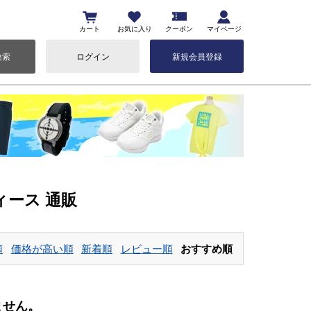
カート
お気に入り
クーポン
マイページ
検索
ログイン
新規会員登録
ディース 通販
順
価格が高い順
新着順
レビュー順
おすすめ順
ません。