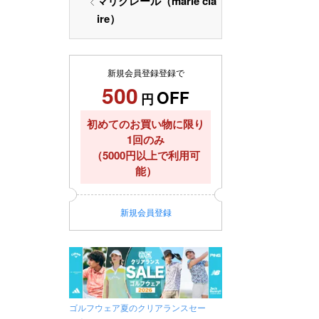
マリクレール（marie cla
ire）
新規会員登録登録で
500
OFF
円
初めてのお買い物に限り
1回のみ
（5000円以上で利用可
能）
新規
会員登録
ゴルフウェア夏のクリアランスセー