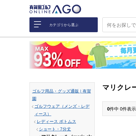
カテゴリから選ぶ
マリクレール
ゴルフ用品・グッズ通販 | 有賀
園
ゴルフウェア（メンズ・レデ
0
件中
0
件表示
ィース）
レディース ボトムス
ショート・7分丈