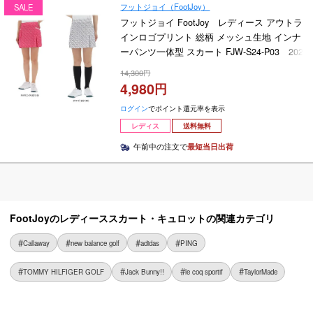
フットジョイ（FootJoy）
SALE
フットジョイ FootJoy レディース アウトラ
インロゴプリント 総柄 メッシュ生地 インナ
ーパンツ一体型 スカート FJW-S24-P03 2024
年モデル
14,300
4,980
ログイン
でポイント還元率を表示
レディス
送料無料
午前中の注文で
最短当日出荷
FootJoyのレディーススカート・キュロットの関連カテゴリ
Callaway
new balance golf
adidas
PING
TOMMY HILFIGER GOLF
Jack Bunny!!
le coq sportif
TaylorMade