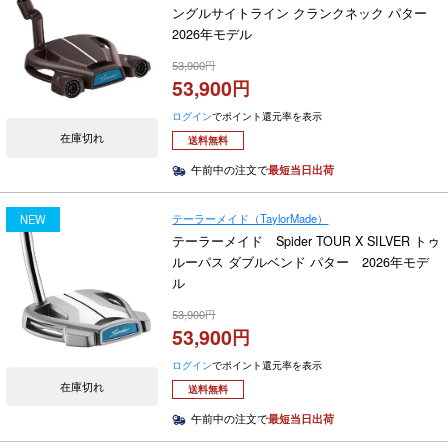
ングルサイトライン クランクネック パター
2026年モデル
53,900
53,900
ログイン
でポイント還元率を表示
在庫切れ
送料無料
午前中の注文で
最短当日出荷
テーラーメイド（TaylorMade）
NEW
テーラーメイド Spider TOUR X SILVER トゥ
ルーパス ダブルベンド パター 2026年モデ
ル
53,900
53,900
ログイン
でポイント還元率を表示
在庫切れ
送料無料
午前中の注文で
最短当日出荷