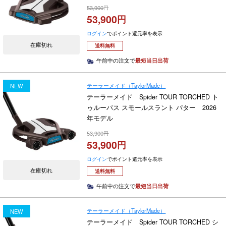
53,900
53,900
ログイン
でポイント還元率を表示
在庫切れ
送料無料
午前中の注文で
最短当日出荷
テーラーメイド（TaylorMade）
NEW
テーラーメイド Spider TOUR TORCHED ト
ゥルーパス スモールスラント パター 2026
年モデル
53,900
53,900
ログイン
でポイント還元率を表示
在庫切れ
送料無料
午前中の注文で
最短当日出荷
テーラーメイド（TaylorMade）
NEW
テーラーメイド Spider TOUR TORCHED シ