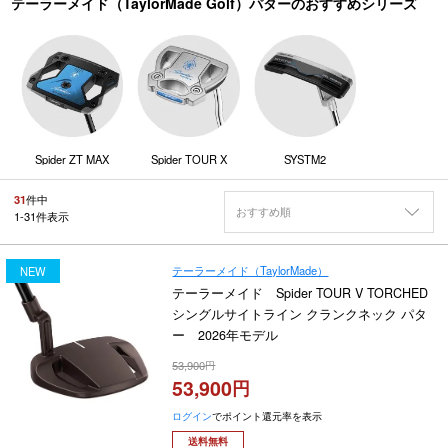
テーラーメイド（TaylorMade Golf）パターのおすすめシリーズ
Spider ZT MAX
Spider TOUR X
SYSTM2
31
件中
おすすめ順
1
-
31
件表示
テーラーメイド（TaylorMade）
NEW
テーラーメイド Spider TOUR V TORCHED
シングルサイトライン クランクネック パタ
ー 2026年モデル
53,900
53,900
ログイン
でポイント還元率を表示
送料無料