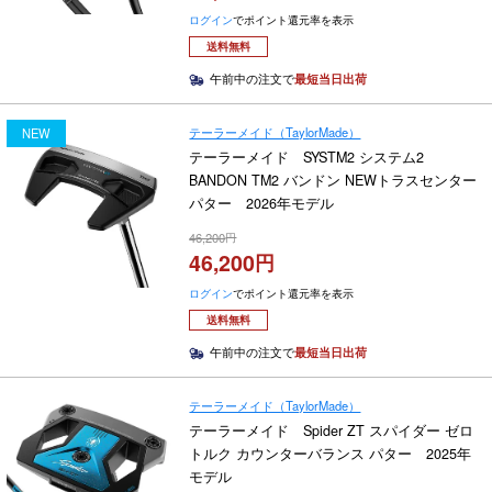
ログイン
でポイント還元率を表示
送料無料
午前中の注文で
最短当日出荷
テーラーメイド（TaylorMade）
NEW
テーラーメイド SYSTM2 システム2
BANDON TM2 バンドン NEWトラスセンター
パター 2026年モデル
46,200
46,200
ログイン
でポイント還元率を表示
送料無料
午前中の注文で
最短当日出荷
テーラーメイド（TaylorMade）
テーラーメイド Spider ZT スパイダー ゼロ
トルク カウンターバランス パター 2025年
モデル