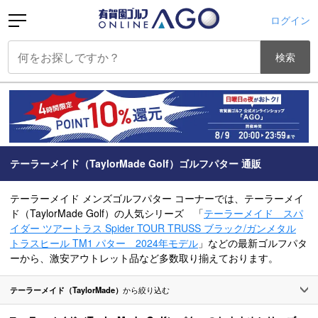
ログイン
検索
テーラーメイド（TaylorMade Golf）ゴルフパター 通販
テーラーメイド メンズゴルフパター コーナーでは、テーラーメイ
ド（TaylorMade Golf）の人気シリーズ 「
テーラーメイド スパ
イダー ツアートラス Spider TOUR TRUSS ブラック/ガンメタル
トラスヒール TM1 パター 2024年モデル
」などの最新ゴルフパタ
ーから、激安アウトレット品など多数取り揃えております。
テーラーメイド（TaylorMade）
から絞り込む