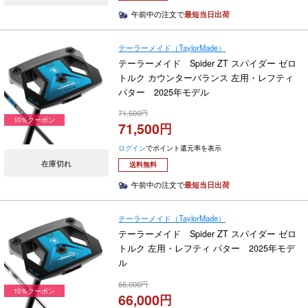
午前中の注文で
最短当日出荷
テーラーメイド（TaylorMade）
テーラーメイド Spider ZT スパイダー ゼロ
トルク カウンターバランス 左用・レフティ
パター 2025年モデル
71,500
10％クーポン
71,500
ログイン
でポイント還元率を表示
在庫切れ
送料無料
午前中の注文で
最短当日出荷
テーラーメイド（TaylorMade）
テーラーメイド Spider ZT スパイダー ゼロ
トルク 左用・レフティ パター 2025年モデ
ル
66,000
10％クーポン
66,000