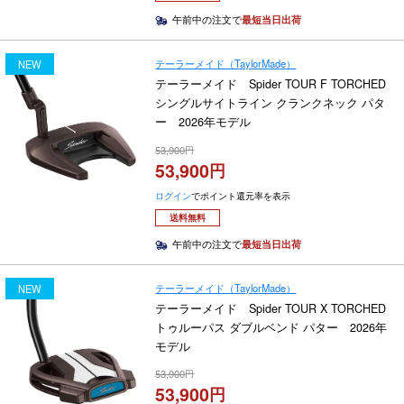
午前中の注文で
最短当日出荷
テーラーメイド（TaylorMade）
NEW
テーラーメイド Spider TOUR F TORCHED
シングルサイトライン クランクネック パタ
ー 2026年モデル
53,900
53,900
ログイン
でポイント還元率を表示
送料無料
午前中の注文で
最短当日出荷
テーラーメイド（TaylorMade）
NEW
テーラーメイド Spider TOUR X TORCHED
トゥルーパス ダブルベンド パター 2026年
モデル
53,900
53,900