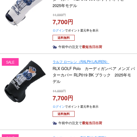
2025年モデル
11,000
7,700
ログイン
でポイント還元率を表示
送料無料
午前中の注文で
最短当日出荷
ラルフ ローレン（RALPH LAUREN）
SALE
RLX GOLF Polo カーディガンベア メンズ パ
ターカバー RLP019 BK ブラック 2025年モ
デル
11,000
7,700
ログイン
でポイント還元率を表示
送料無料
午前中の注文で
最短当日出荷