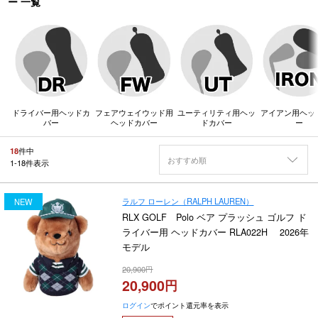
ー 一覧
ドライバー用ヘッドカ
フェアウェイウッド用
ユーティリティ用ヘッ
アイアン用ヘッ
バー
ヘッドカバー
ドカバー
ー
18
件中
おすすめ順
1
-
18
件表示
ラルフ ローレン（RALPH LAUREN）
NEW
RLX GOLF Polo ベア プラッシュ ゴルフ ド
ライバー用 ヘッドカバー RLA022H 2026年
モデル
20,900
20,900
ログイン
でポイント還元率を表示