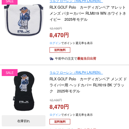
ラルフ ローレン（RALPH LAUREN）
SALE
RLX GOLF Polo カーディガンベア マレット
メンズ パターカバー RLM019 WN ホワイトネ
イビー 2025年モデル
12,100
8,470
ログイン
でポイント還元率を表示
送料無料
午前中の注文で
最短当日出荷
ラルフ ローレン（RALPH LAUREN）
SALE
RLX GOLF Polo カーディガンベア メンズ ド
ライバー用 ヘッドカバー RLH019 BK ブラッ
ク 2025年モデル
12,100
8,470
ログイン
でポイント還元率を表示
在庫切れ
送料無料