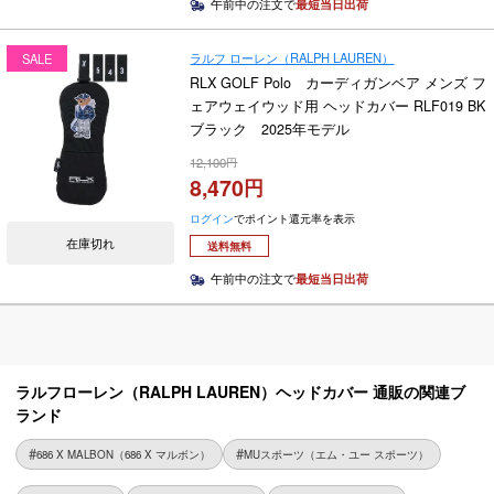
午前中の注文で
最短当日出荷
ラルフ ローレン（RALPH LAUREN）
SALE
RLX GOLF Polo カーディガンベア メンズ フ
ェアウェイウッド用 ヘッドカバー RLF019 BK
ブラック 2025年モデル
12,100
8,470
ログイン
でポイント還元率を表示
在庫切れ
送料無料
午前中の注文で
最短当日出荷
ラルフローレン（RALPH LAUREN）ヘッドカバー 通販の関連ブ
ランド
686 X MALBON（686 X マルボン）
MUスポーツ（エム・ユー スポーツ）