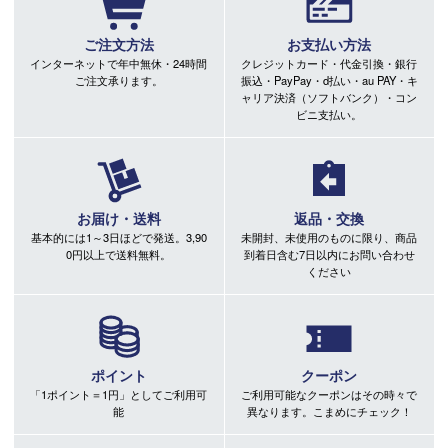
ご注文方法
お支払い方法
インターネットで年中無休・24時間
クレジットカード・代金引換・銀行
ご注文承ります。
振込・PayPay・d払い・au PAY・キ
ャリア決済（ソフトバンク）・コン
ビニ支払い。
お届け・送料
返品・交換
基本的には1～3日ほどで発送。3,90
未開封、未使用のものに限り、商品
0円以上で送料無料。
到着日含む7日以内にお問い合わせ
ください
ポイント
クーポン
「1ポイント＝1円」としてご利用可
ご利用可能なクーポンはその時々で
能
異なります。こまめにチェック！