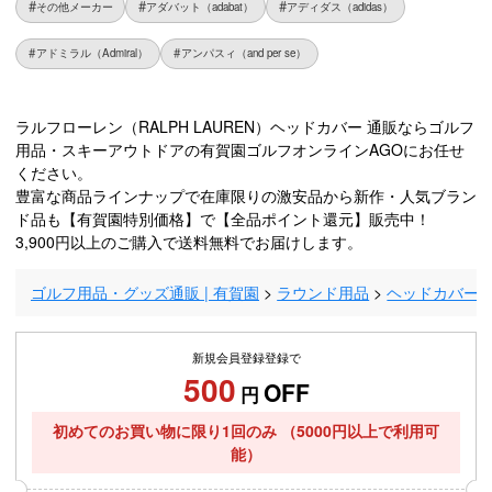
その他メーカー
アダバット（adabat）
アディダス（adidas）
アドミラル（Admiral）
アンパスィ（and per se）
ラルフローレン（RALPH LAUREN）ヘッドカバー 通販ならゴルフ
用品・スキーアウトドアの有賀園ゴルフオンラインAGOにお任せ
ください。
豊富な商品ラインナップで在庫限りの激安品から新作・人気ブラン
ド品も【有賀園特別価格】で【全品ポイント還元】販売中！
3,900円以上のご購入で送料無料でお届けします。
ゴルフ用品・グッズ通販 | 有賀園
ラウンド用品
ヘッドカバー
新規会員登録登録で
500
OFF
円
初めてのお買い物に限り1回のみ
（5000円以上で利用可
能）