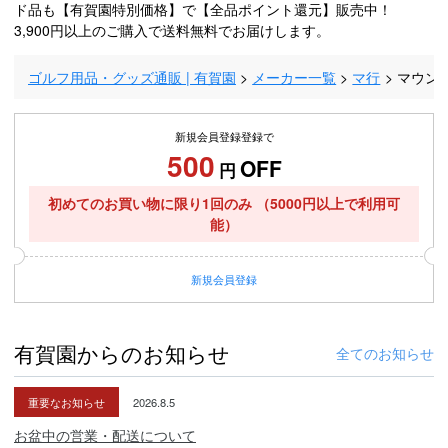
ド品も【有賀園特別価格】で【全品ポイント還元】販売中！
3,900円以上のご購入で送料無料でお届けします。
ゴルフ用品・グッズ通販 | 有賀園
メーカー一覧
マ行
マウンテ
新規会員登録登録で
500
OFF
円
初めてのお買い物に限り1回のみ
（5000円以上で利用可
能）
新規
会員登録
有賀園からのお知らせ
全てのお知らせ
重要なお知らせ
2026.8.5
お盆中の営業・配送について