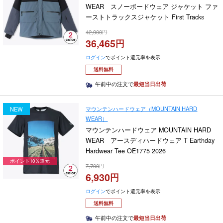
WEAR スノーボードウェア ジャケット ファ
ーストトラックスジャケット First Tracks
Jacket OM0650 2025-2026
42,900
36,465
ログイン
でポイント還元率を表示
送料無料
午前中の注文で
最短当日出荷
マウンテンハードウェア（MOUNTAIN HARD
NEW
WEAR）
マウンテンハードウェア MOUNTAIN HARD
WEAR アースディハードウェア T Earthday
Hardwear Tee OE1775 2026
ポイント10％還元
7,700
6,930
ログイン
でポイント還元率を表示
送料無料
午前中の注文で
最短当日出荷