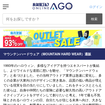
ログイン
検索
マウンテンハードウェア（MOUNTAIN HARD WEAR）通販
1993年のハロウィン、多様なアイデアを持つエキスパートが集結
し、よりワイルドな道筋に想いを馳せ、「マウンテンハードウェ
ア」と名づけました。その当時アウトドア業界は急速に変化し、多
くの企業が大衆向けのデザインに突き進み、品質の低い商品が増え
ている現実を目の当たりにしていました。これをチャンスととらえ
た彼らは、自身や仲間たちの冒険に必要な耐久性の高いアウトドア
イクイップメントをデザインして創りたいと考え、1年で最も不気
味とされるハロウィンの日、自分たちが信じる未来へ向け、大きな
賭けに出ました。創業者たちがマウンテンハードウェアの黎明期に