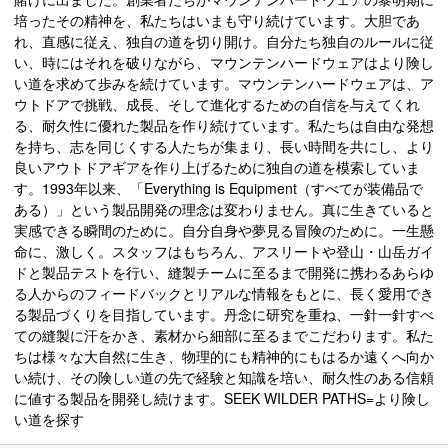
培ったその精神を、私たちはいまも守り続けています。大胆であ
れ、直感に従え、独自の道を切り開け。自分たち独自のルールに従
い、時にはそれを破りながら、マウンテンハードウェアはより険し
い道を求めて歩みを続けています。マウンテンハードウェアは、ア
ウトドアで挑戦、成長、そして進化するための自信を与えてくれ
る、耐久性に優れた製品を作り続けています。私たちは自由な発想
を持ち、志を同じくする人たちが集まり、長い時間を共にし、より
良いアウトドアギアを作り上げるために独自の道を模索していま
す。1993年以来、「Everything is Equipment（すべてが装備品で
ある）」という製品開発の理念は変わりません。真に生きていると
実感できる瞬間のために。自分自身や夢見る冒険のために。一生懸
命に、激しく。スタッフはもちろん、アスリートや登山・山岳ガイ
ドと製品テストを行い、縫製チームに至るまで開発に携わるあらゆ
る人からのフィードバックとリアルな情報をもとに、長く愛用でき
る製品づくりを目指しています。丹念に研究を重ね、一針一針すべ
ての縫製に汗をかき、素材から細部に至るまでこだわります。私た
ちは様々な大自然に生き、物理的にも精神的にもはるか遠くへ向か
い続け、その険しい道の先で経験と知識を培い、耐久性のある信頼
に値する製品を開発し続けます。SEEK WILDER PATHS=より険し
い道を探す