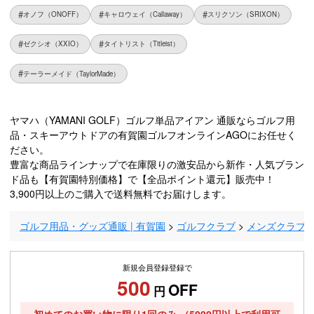
オノフ（ONOFF）
キャロウェイ（Callaway）
スリクソン（SRIXON）
ゼクシオ（XXIO）
タイトリスト（Titleist）
テーラーメイド（TaylorMade）
ヤマハ（YAMANI GOLF）ゴルフ単品アイアン 通販ならゴルフ用
品・スキーアウトドアの有賀園ゴルフオンラインAGOにお任せく
ださい。
豊富な商品ラインナップで在庫限りの激安品から新作・人気ブラン
ド品も【有賀園特別価格】で【全品ポイント還元】販売中！
3,900円以上のご購入で送料無料でお届けします。
ゴルフ用品・グッズ通販 | 有賀園
ゴルフクラブ
メンズクラブ
新規会員登録登録で
500
OFF
円