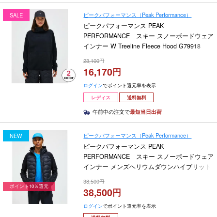
ピークパフォーマンス（Peak Performance）
SALE
ピークパフォーマンス PEAK
PERFORMANCE スキー スノーボードウェア
インナー W Treeline Fleece Hood G79918
2024-2025
23,100
16,170
ログイン
でポイント還元率を表示
レディス
送料無料
午前中の注文で
最短当日出荷
ピークパフォーマンス（Peak Performance）
NEW
ピークパフォーマンス PEAK
PERFORMANCE スキー スノーボードウェア
インナー メンズヘリウムダウンハイブリット
フーディー M Helium Down Hybrid Hood
38,500
G79844 2026-2027
ポイント10％還元
38,500
ログイン
でポイント還元率を表示