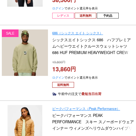
ログイン
でポイント還元率を表示
レディス
送料無料
予約品
686（シックス エイト シックス）
SALE
シックスエイトシックス 686 ハフプレミア
ムヘビーウエイトクルースウェットシャツ
686 HUF PREMIUM HEAVYWEIGHT CREW
SWEATSHIRT M4WNFLC189 2025-2026
19,800
13,860
ログイン
でポイント還元率を表示
送料無料
午前中の注文で
最短当日出荷
ピークパフォーマンス（Peak Performance）
ピークパフォーマンス PEAK
PERFORMANCE スキー スノーボードウェア
インナー ウィメンズヘリウムダウンハイブリ
ットフーディー W Helium Down Hybrid Hood