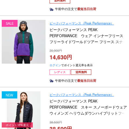
送料無料
午前中の注文で
最短当日出荷
ピークパフォーマンス（Peak Performance）
SALE
ピークパフォーマンス PEAK
PERFORMANCE ウェア インナーフリース
フリーライドワールドツアー フリース スナッ
プTネック FWT W Fleece Snap T-Neck
20,900
G79250010 2023-2024
14,630
ログイン
でポイント還元率を表示
レディス
送料無料
午前中の注文で
最短当日出荷
ピークパフォーマンス（Peak Performance）
NEW
ピークパフォーマンス PEAK
PERFORMANCE スキー スノーボードウェア
ウィメンズ ヘリウムダウンハイブリットフー
ディー W Helium Down Hybrid Hood G79840-
38,500
020 2026-2027
ポイント10％還元
38,500