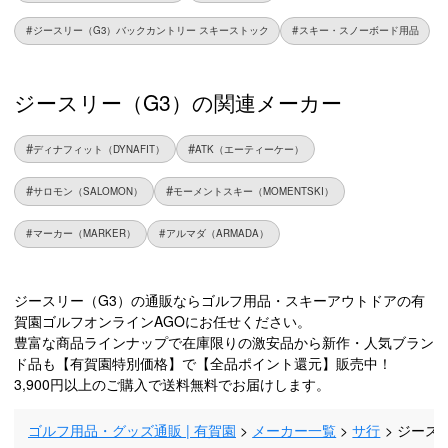
ジースリー（G3）バックカントリー スキーストック
スキー・スノーボード用品
ジースリー（G3）の関連メーカー
ディナフィット（DYNAFIT）
ATK（エーティーケー）
サロモン（SALOMON）
モーメントスキー（MOMENTSKI）
マーカー（MARKER）
アルマダ（ARMADA）
ジースリー（G3）の通販ならゴルフ用品・スキーアウトドアの有
賀園ゴルフオンラインAGOにお任せください。
豊富な商品ラインナップで在庫限りの激安品から新作・人気ブラン
ド品も【有賀園特別価格】で【全品ポイント還元】販売中！
3,900円以上のご購入で送料無料でお届けします。
ゴルフ用品・グッズ通販 | 有賀園
メーカー一覧
サ行
ジース