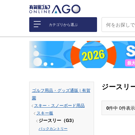
カテゴリから選ぶ
ジースリー
ゴルフ用品・グッズ通販 | 有賀
園
スキー・スノーボード用品
0
件中
0
件表示
スキー板
ジースリー（G3）
バックカントリー