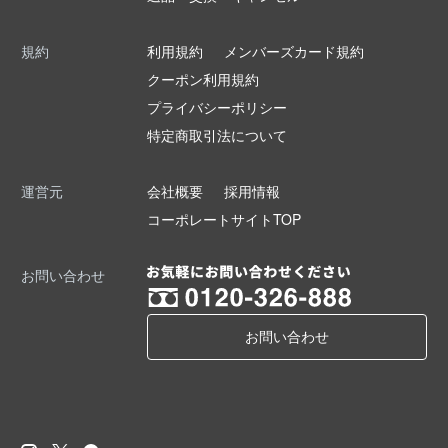
規約
利用規約
メンバーズカード規約
クーポン利用規約
プライバシーポリシー
特定商取引法について
運営元
会社概要
採用情報
コーポレートサイトTOP
お問い合わせ
お問い合わせ