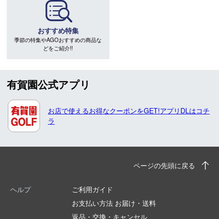
おすすめ特集
季節の特集やAGOおすすめの商品な
どをご紹介!!
有賀園公式アプリ
お店で使えるお得なクーポンをGET!アプリDLはコチ
ラ
ページの先頭に戻る
ヘルプ
ご利用ガイド
お支払い方法 お届け・送料
返品・交換・キャンセル