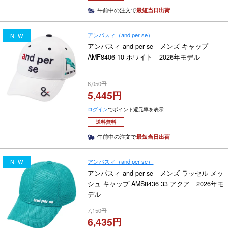
午前中の注文で
最短当日出荷
アンパスィ（and per se）
NEW
アンパスィ and per se メンズ キャップ
AMF8406 10 ホワイト 2026年モデル
6,050
5,445
ログイン
でポイント還元率を表示
送料無料
午前中の注文で
最短当日出荷
アンパスィ（and per se）
NEW
アンパスィ and per se メンズ ラッセル メッ
シュ キャップ AMS8436 33 アクア 2026年モ
デル
7,150
6,435