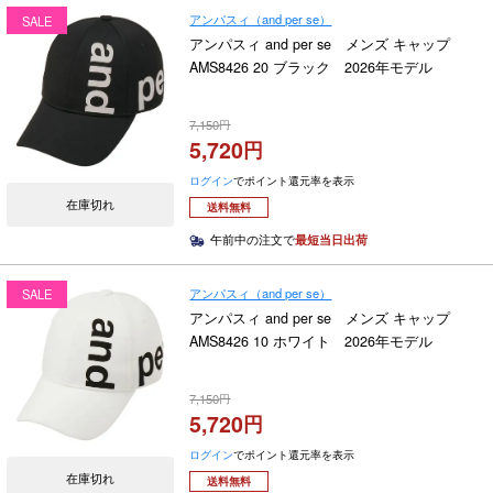
アンパスィ（and per se）
SALE
アンパスィ and per se メンズ キャップ
AMS8426 20 ブラック 2026年モデル
7,150
5,720
ログイン
でポイント還元率を表示
在庫切れ
送料無料
午前中の注文で
最短当日出荷
アンパスィ（and per se）
SALE
アンパスィ and per se メンズ キャップ
AMS8426 10 ホワイト 2026年モデル
7,150
5,720
ログイン
でポイント還元率を表示
在庫切れ
送料無料