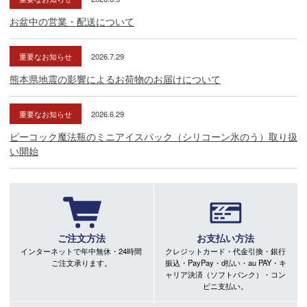
お盆中の営業・配送について
重要なお知らせ
2026.7.29
熊本県地震の影響によるお荷物のお届けについて
重要なお知らせ
2026.6.29
ピーコック魔法瓶のミニアイスパック（シリコーン氷のう）取り扱
い開始
ご注文方法
お支払い方法
インターネットで年中無休・24時間
クレジットカード・代金引換・銀行
ご注文承ります。
振込・PayPay・d払い・au PAY・キ
ャリア決済（ソフトバンク）・コン
ビニ支払い。