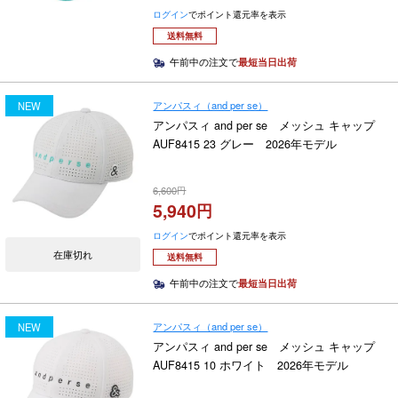
ログイン
でポイント還元率を表示
送料無料
午前中の注文で
最短当日出荷
アンパスィ（and per se）
NEW
アンパスィ and per se メッシュ キャップ
AUF8415 23 グレー 2026年モデル
6,600
5,940
ログイン
でポイント還元率を表示
在庫切れ
送料無料
午前中の注文で
最短当日出荷
アンパスィ（and per se）
NEW
アンパスィ and per se メッシュ キャップ
AUF8415 10 ホワイト 2026年モデル