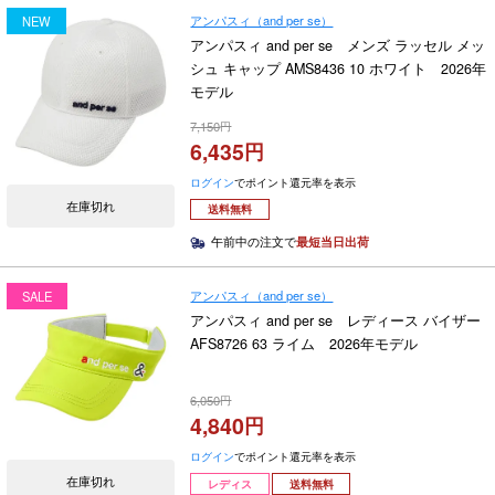
アンパスィ（and per se）
NEW
アンパスィ and per se メンズ ラッセル メッ
シュ キャップ AMS8436 10 ホワイト 2026年
モデル
7,150
6,435
ログイン
でポイント還元率を表示
在庫切れ
送料無料
午前中の注文で
最短当日出荷
アンパスィ（and per se）
SALE
アンパスィ and per se レディース バイザー
AFS8726 63 ライム 2026年モデル
6,050
4,840
ログイン
でポイント還元率を表示
在庫切れ
レディス
送料無料