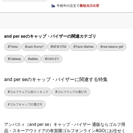
午前中の注文で
最短当日出荷
and per seのキャップ・バイザーの関連カテゴリ
Titleist
Jack Bunny!!
NEW ERA
Travis Mathew
new balance golf
Callaway
adidas
OAKLEY
and per seのキャップ・バイザーに関連する特集
ゴルフウェア人気ランキング
ゴルフウェアの選び方
ゴルフキャップの選び方
アンパスィ（and per se）キャップ・バイザー 通販ならゴルフ用
品・スキーアウトドアの有賀園ゴルフオンラインAGOにお任せく