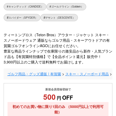
キャンディッド（CANDIDE）
ゴールドウイン（Goldwin）
スパイダー（SPYDER）
デサント（DESCENTE）
ティートンブロス（Teton Bros）アウター・ジャケット スキー・
スノーボードウェア 通販ならゴルフ用品・スキーアウトドアの有
賀園ゴルフオンラインAGOにお任せください。
豊富な商品ラインナップで在庫限りの激安品から新作・人気ブラン
ド品も【有賀園特別価格】で【全品ポイント還元】販売中！
3,900円以上のご購入で送料無料でお届けします。
ゴルフ用品・グッズ通販 | 有賀園
スキー・スノーボード用品
新規会員登録登録で
500
OFF
円
初めてのお買い物に限り1回のみ
（5000円以上で利用可
能）