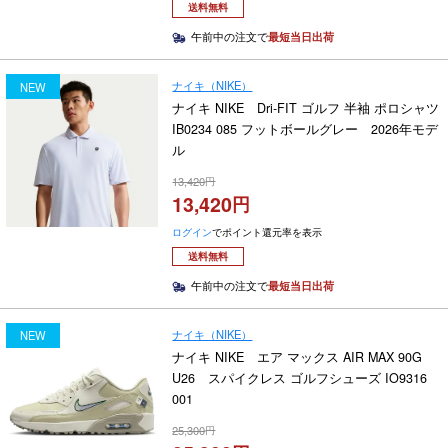
送料無料
午前中の注文で
最短当日出荷
ナイキ（NIKE）
NEW
ナイキ NIKE Dri-FIT ゴルフ 半袖 ポロシャツ
IB0234 085 フットボールグレー 2026年モデ
ル
13,420
13,420
ログイン
でポイント還元率を表示
送料無料
午前中の注文で
最短当日出荷
ナイキ（NIKE）
NEW
ナイキ NIKE エア マックス AIR MAX 90G
U26 スパイクレス ゴルフシューズ IO9316
001
25,300