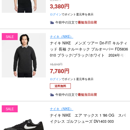
3,380
ログイン
でポイント還元率を表示
午前中の注文で
最短当日出荷
ナイキ（NIKE）
SALE
ナイキ NIKE メンズ ツアー Dri-FIT キルティ
ッド 長袖 クルーネック プルオーバー FD5836
010 ブラック/ブラック/ホワイト 2024年モデ
ル
15,510
7,780
ログイン
でポイント還元率を表示
送料無料
午前中の注文で
最短当日出荷
ナイキ（NIKE）
SALE
ナイキ NIKE エア マックス 1 '86 OG スパ
イクレス ゴルフシューズ DV1403 003