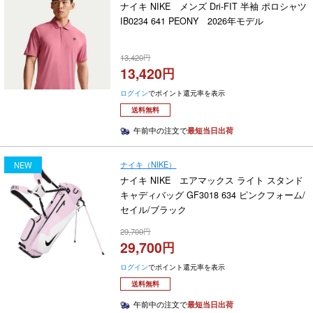
ナイキ NIKE メンズ Dri-FIT 半袖 ポロシャツ
IB0234 641 PEONY 2026年モデル
13,420
13,420
ログイン
でポイント還元率を表示
送料無料
午前中の注文で
最短当日出荷
ナイキ（NIKE）
NEW
ナイキ NIKE エアマックス ライト スタンド
キャディバッグ GF3018 634 ピンクフォーム/
セイル/ブラック
29,700
29,700
ログイン
でポイント還元率を表示
送料無料
午前中の注文で
最短当日出荷