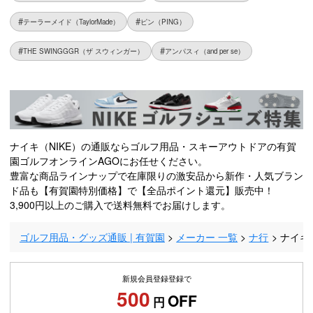
テーラーメイド（TaylorMade）
ピン（PING）
THE SWINGGGR（ザ スウィンガー）
アンパスィ（and per se）
ナイキ（NIKE）の通販ならゴルフ用品・スキーアウトドアの有賀
園ゴルフオンラインAGOにお任せください。
豊富な商品ラインナップで在庫限りの激安品から新作・人気ブラン
ド品も【有賀園特別価格】で【全品ポイント還元】販売中！
3,900円以上のご購入で送料無料でお届けします。
ゴルフ用品・グッズ通販 | 有賀園
メーカー 一覧
ナ行
ナイキ（
新規会員登録登録で
500
OFF
円