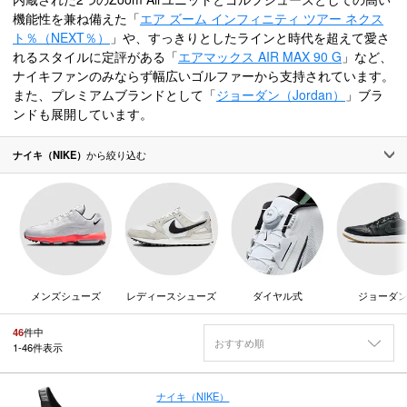
機能性を兼ね備えた「
エア ズーム インフィニティ ツアー ネクス
ト％（NEXT％）
」や、すっきりとしたラインと時代を超えて愛さ
れるスタイルに定評がある「
エアマックス AIR MAX 90 G
」など、
ナイキファンのみならず幅広いゴルファーから支持されています。
また、プレミアムブランドとして「
ジョーダン（Jordan）
」ブラ
ンドも展開しています。
ナイキ（NIKE）
から絞り込む
メンズシューズ
レディースシューズ
ダイヤル式
ジョーダ
46
件中
おすすめ順
1
-
46
件表示
ナイキ（NIKE）