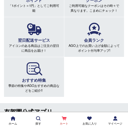
ポイント
クーポン
「1ポイント＝1円」としてご利用可
ご利用可能なクーポンはその時々で
能
異なります。こまめにチェック！
翌日配送サービス
会員ランク
アイコンのある商品はご注文の翌日
AGO上でのお買い上げ金額によって
に商品をお届け！
ポイント付与率アップ!
おすすめ特集
季節の特集やAGOおすすめの商品な
どをご紹介!!
有賀園公式アプリ
ホーム
探す
カート
お気に入り
マイページ
お店で使えるお得なクーポンをGET!アプリDLはコチ