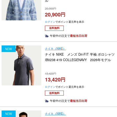
ル
20,900
20,900
ログイン
でポイント還元率を表示
送料無料
午前中の注文で
最短当日出荷
ナイキ（NIKE）
NEW
ナイキ NIKE メンズ Dri-FIT 半袖 ポロシャツ
IB0238 419 COLLEGENAVY 2026年モデル
13,420
13,420
ログイン
でポイント還元率を表示
送料無料
午前中の注文で
最短当日出荷
ナイキ（NIKE）
NEW