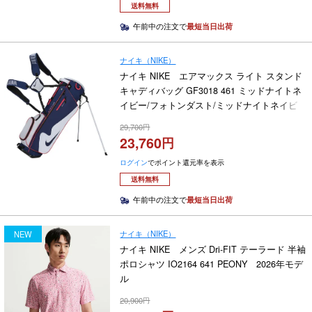
送料無料
午前中の注文で
最短当日出荷
ナイキ（NIKE）
ナイキ NIKE エアマックス ライト スタンド
キャディバッグ GF3018 461 ミッドナイトネ
イビー/フォトンダスト/ミッドナイトネイビ
ー 2025年モデル
29,700
23,760
ログイン
でポイント還元率を表示
送料無料
午前中の注文で
最短当日出荷
ナイキ（NIKE）
NEW
ナイキ NIKE メンズ Dri-FIT テーラード 半袖
ポロシャツ IO2164 641 PEONY 2026年モデ
ル
20,900