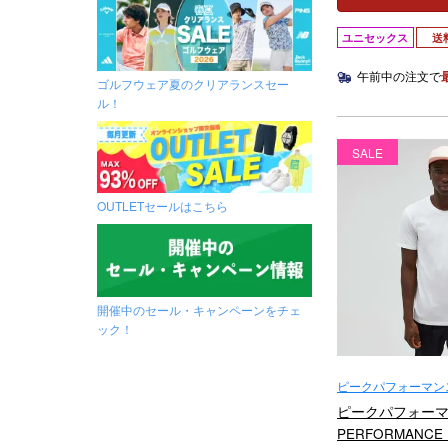
ユニセックス
送
午前中の注文で
ゴルフウェア夏のクリアランスセー
ル！
SALE
OUTLETセールはこちら
開催中のセール・キャンペーンをチェ
ック！
ピークパフォーマンス
Performance）
ピークパフォーマン
PERFORMANC