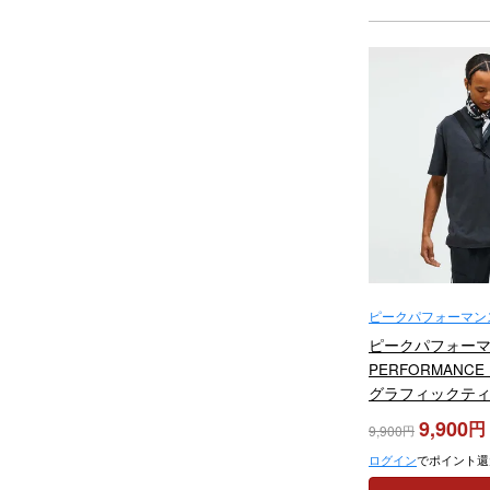
ピークパフォーマンス
Performance）
ピークパフォーマン
PERFORMANC
グラフィックティー 
Tee G80587 202
9,900
9,900
ログイン
でポイント還