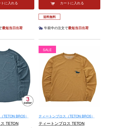
ートに入れる
カートに入れる
送料無料
で
最短当日出荷
午前中の注文で
最短当日出荷
SALE
TETON BROS）
ティートンブロス（TETON BROS）
 TETON
ティートンブロス TETON