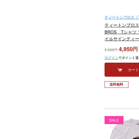
ティートンブロス（TE
ティートンブロス 
BROS Tシャツ
イルサインティー TB 
Tee TB261-82M 
4,950
5,500
ログイン
でポイント還
カー
送料無料
SALE