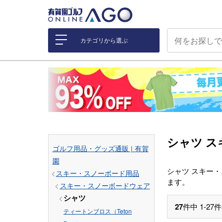
カテゴリから選ぶ
シャツ ス
ゴルフ用品・グッズ通販 | 有賀
園
シャツ スキー
スキー・スノーボード用品
ます。
スキー・スノーボードウェア
シャツ
27
件中
1
-
27
件
ティートンブロス（Teton