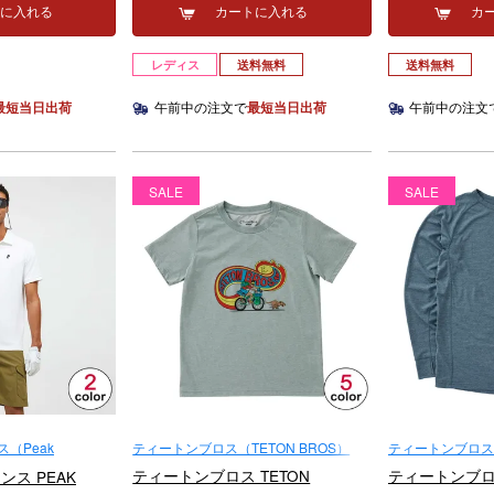
トに入れる
カートに入れる
カ
レディス
送料無料
送料無料
最短当日出荷
午前中の注文で
最短当日出荷
午前中の注文
SALE
SALE
（Peak
ティートンブロス（TETON BROS）
ティートンブロス（
ティートンブロス TETON
ティートンブロス
ス PEAK