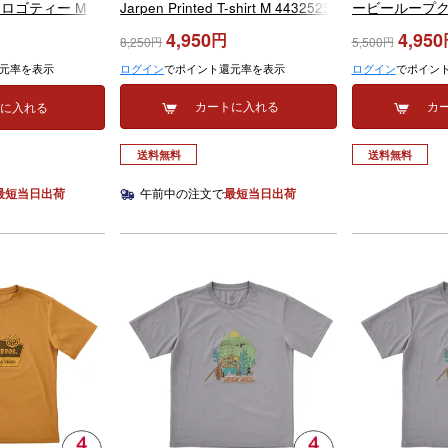
Jarpen Printed T-shirt M 4432525
ービーループ
ロゴティー M
2025
WS TB Loop Cl
e G78790 2024
4,950
4,950
8,250
5,500
83W 2026
ログイン
でポイント還元率を表示
ログイン
でポイン
元率を表示
カートに入れる
カ
トに入れる
送料無料
送料無料
午前中の注文で
最短当日出荷
最短当日出荷