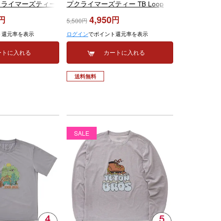
クライマーズティー
プクライマーズティー TB Loop
imbers Tee TB261-
Climbers Tee TB261-83M 2026
4,950
5,500
ト還元率を表示
ログイン
でポイント還元率を表示
ートに入れる
カートに入れる
送料無料
SALE