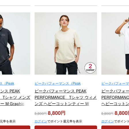
（Peak
ピークパフォーマンス（Peak
ピークパフォーマン
Performance）
Performance）
ス PEAK
ピークパフォーマンス PEAK
ピークパフォーマ
E Tシャツ メンズ
PERFORMANCE Tシャツ ウィメ
PERFORMA
M Graphic
ンズ ヘビーコットンティー W
ヘビーコットンテ
5
Heavy Cotton Tee G80333 2025
Cotton Tee G8
8,800
8,800
8,800
8,800
元率を表示
ログイン
でポイント還元率を表示
ログイン
でポイン