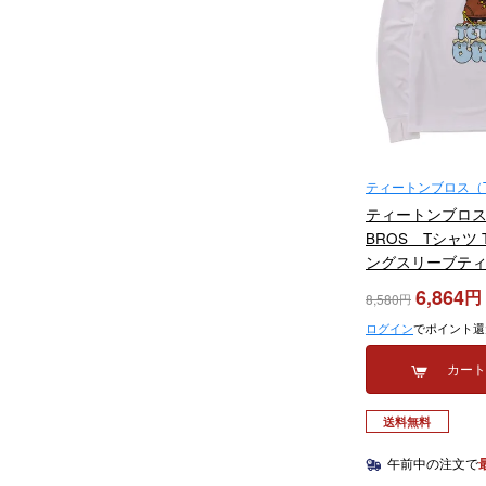
ティートンブロス（TE
ティートンブロス 
BROS Tシャツ
ングスリーブティー 
L/S Tee TB253-4
6,864
8,580
ログイン
でポイント還
カー
送料無料
午前中の注文で