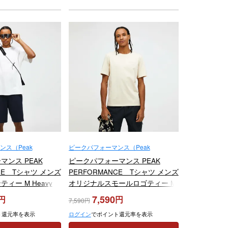
ス（Peak
ピークパフォーマンス（Peak
Performance）
ンス PEAK
ピークパフォーマンス PEAK
NCE Tシャツ メンズ
PERFORMANCE Tシャツ メンズ
ィー M Heavy
オリジナルスモールロゴティー M
0325 2025
Original Small Logo Tee G79570
7,590
7,590
2025
ト還元率を表示
ログイン
でポイント還元率を表示