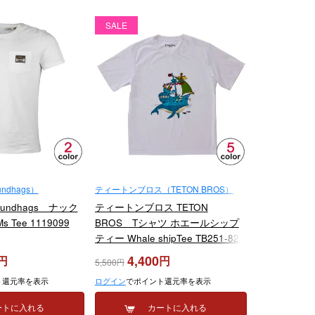
SALE
dhags）
ティートンブロス（TETON BROS）
undhags ナック
ティートンブロス TETON
s Tee 1119099
BROS Tシャツ ホエールシップ
ティー Whale shipTee TB251-82M
2025
4,400
5,500
ト還元率を表示
ログイン
でポイント還元率を表示
ートに入れる
カートに入れる