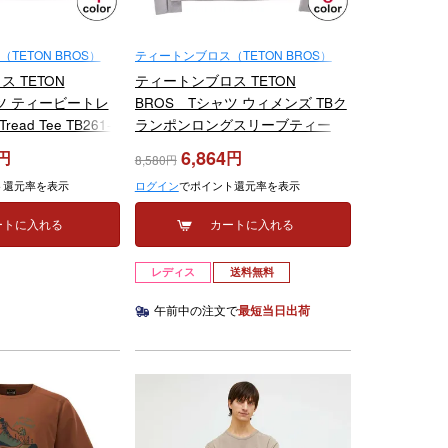
TETON BROS）
ティートンブロス（TETON BROS）
 TETON
ティートンブロス TETON
ツ ティービートレ
BROS Tシャツ ウィメンズ TBク
ead Tee TB261-
ランポンロングスリーブティー
WS TB Crampon L/S Tee TB253-
6,864
8,580
48W 2025-2026
ト還元率を表示
ログイン
でポイント還元率を表示
ートに入れる
カートに入れる
レディス
送料無料
午前中の注文で
最短当日出荷