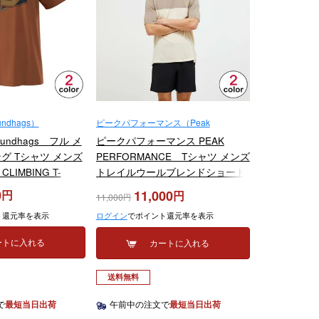
dhags）
ピークパフォーマンス（Peak
Performance）
ndhags フル メ
ピークパフォーマンス PEAK
グ Tシャツ メンズ
PERFORMANCE Tシャツ メンズ
CLIMBING T-
トレイルウールブレンドショート
323 2024-2025
スリーブ M Trail Wool Blend SS
0
11,000
11,000
G80177 2025
ト還元率を表示
ログイン
でポイント還元率を表示
ートに入れる
カートに入れる
送料無料
で
最短当日出荷
午前中の注文で
最短当日出荷