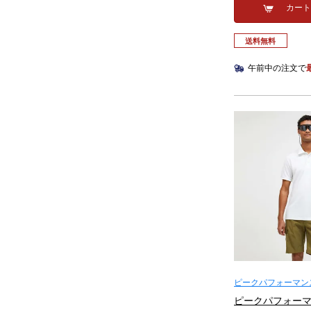
カー
送料無料
午前中の注文で
ピークパフォーマンス
Performance）
ピークパフォーマン