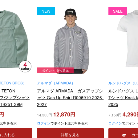
NEW
SALE
ポイント10％還元
TON BROS）
アルマダ（ARMADA）
ルンドハグス（Lun
TETON
アルマダ ARMADA ガスアップシ
ルンドハグス L
ーフジップシャツ
ャツ Gas Up Shirt R006910 2026-
Tシャツ Knak M
rt TB251-39M
2027
2025
12,870
4,290
14,300
7,150
元率を表示
ログイン
でポイント還元率を表示
ログイン
でポイン
トに入れる
詳細を見る
カ