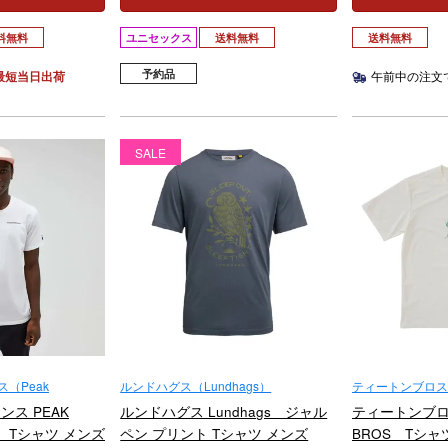
料無料
ユニセックス
送料無料
送料無料
予約品
最短当日出荷
午前中の注文
SALE
（Peak
ルンドハグス（Lundhags）
ティートンブロス（
ルンドハグス Lundhags ジャル
ティートンブロス
ス PEAK
ペン プリント Tシャツ メンズ
BROS Tシャ
E Tシャツ メンズ