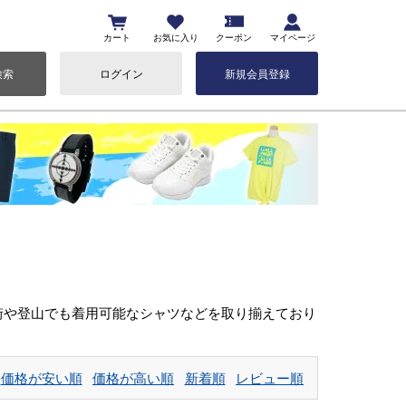
カート
お気に入り
クーポン
マイページ
検索
ログイン
新規会員登録
街や登山でも着用可能なシャツなどを取り揃えており
価格が安い順
価格が高い順
新着順
レビュー順