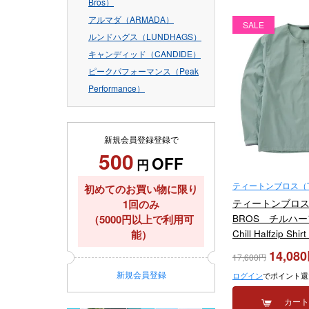
Bros）
アルマダ（ARMADA）
SALE
ルンドハグス（LUNDHAGS）
キャンディッド（CANDIDE）
ピークパフォーマンス（Peak
Performance）
新規会員登録登録で
500
OFF
円
ティートンブロス（TE
初めてのお買い物に限り
1回のみ
ティートンブロス 
（5000円以上で利用可
BROS チルハ
能）
Chill Halfzip Shi
2025
14,080
17,600
新規
会員登録
ログイン
でポイント還
カー