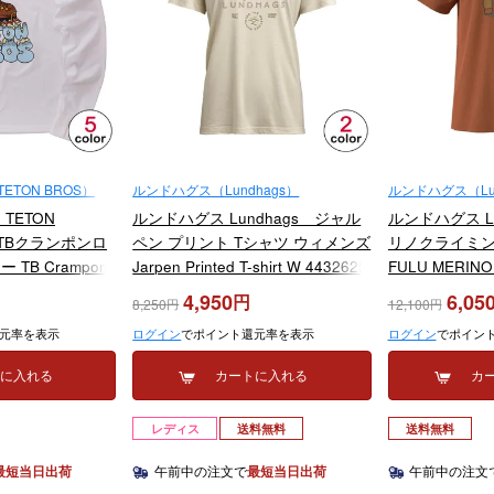
TON BROS）
ルンドハグス（Lundhags）
ルンドハグス（Lun
TETON
ルンドハグス Lundhags ジャル
ルンドハグス Lu
 TBクランポンロ
ペン プリント Tシャツ ウィメンズ
リノクライミン
TB Crampon
Jarpen Printed T-shirt W 4432625
FULU MERINO 
8M 2025-2026
2025
SHIRT M 4430
4,950
6,05
8,250
12,100
元率を表示
ログイン
でポイント還元率を表示
ログイン
でポイン
トに入れる
カートに入れる
カ
レディス
送料無料
送料無料
最短当日出荷
午前中の注文で
最短当日出荷
午前中の注文