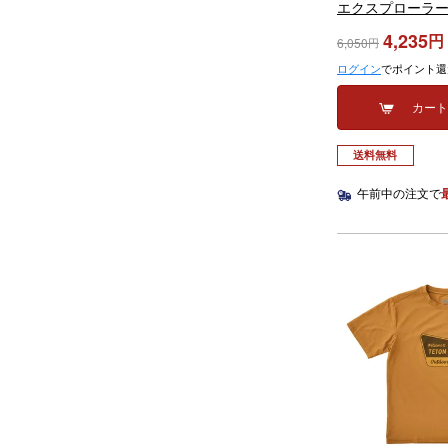
エクスプローラー
Explore Logo Te
4,235
6,050
ログイン
でポイント還
カー
送料無料
午前中の注文で