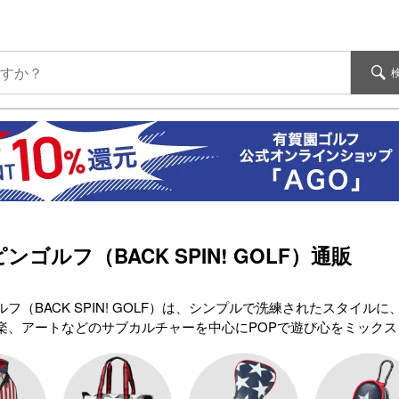
ゴルフ（BACK SPIN! GOLF）通販
フ（BACK SPIN! GOLF）は、シンプルで洗練されたスタイ
楽、アートなどのサブカルチャーを中心にPOPで遊び心をミック