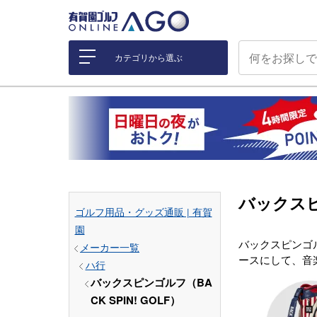
カテゴリから選ぶ
バックスピン
ゴルフ用品・グッズ通販 | 有賀
園
バックスピンゴル
メーカー一覧
ースにして、音
ハ行
バックスピンゴルフ（BA
CK SPIN! GOLF）