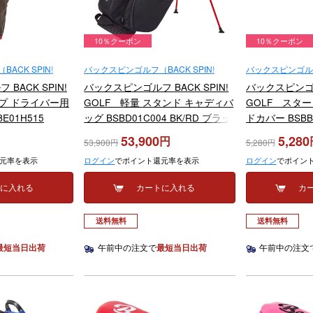
10％クーポン
10％クーポン
ACK SPIN!
バックスピンゴルフ（BACK SPIN!
バックスピンゴルフ（
GOLF）
GOLF）
BACK SPIN!
バックスピンゴルフ BACK SPIN!
バックスピンゴルフ
イプ ドライバー用
GOLF 軽量 スタンド キャディバ
GOLF スター
E01H515
ッグ BSBD01C004 BK/RD ブラッ
ドカバー BSBB
ブラウン 2025
ク/レッド 2025年モデル
ク 2023年モ
53,900
5,280
53,900
5,280
元率を表示
ログイン
でポイント還元率を表示
ログイン
でポイン
トに入れる
カートに入れる
カ
送料無料
送料無料
最短当日出荷
午前中の注文で
最短当日出荷
午前中の注文