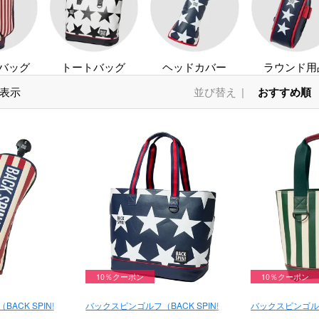
バッグ
トートバッグ
ヘッドカバー
ラウンド用
表示
並び替え
おすすめ順
10％クーポン
10％クーポン
ACK SPIN!
バックスピンゴルフ（BACK SPIN!
バックスピンゴルフ（