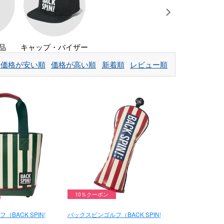
品
キャップ・バイザー
価格が安い順
価格が高い順
新着順
レビュー順
10％クーポン
BACK SPIN!
バックスピンゴルフ（BACK SPIN!