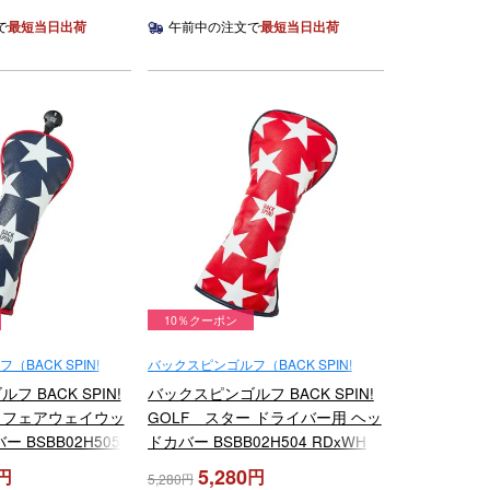
で
最短当日出荷
午前中の注文で
最短当日出荷
10％クーポン
BACK SPIN!
バックスピンゴルフ（BACK SPIN!
GOLF）
 BACK SPIN!
バックスピンゴルフ BACK SPIN!
ー フェアウェイウッ
GOLF スター ドライバー用 ヘッ
 BSBB02H505
ドカバー BSBB02H504 RDxWH
クネイビー 2025年
レッド×ホワイト 2025年モデル
5,280
5,280