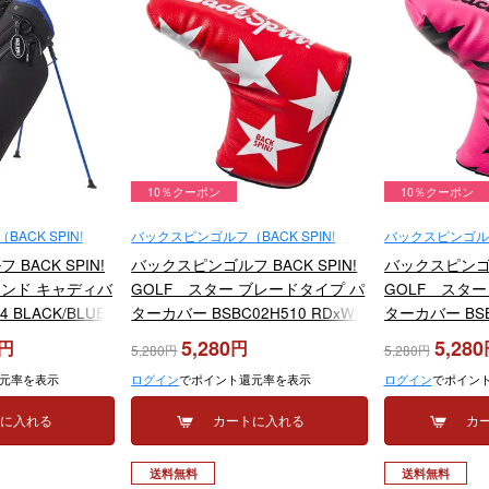
10％クーポン
10％クーポン
ACK SPIN!
バックスピンゴルフ（BACK SPIN!
バックスピンゴルフ（
GOLF）
GOLF）
BACK SPIN!
バックスピンゴルフ BACK SPIN!
バックスピンゴルフ
タンド キャディバ
GOLF スター ブレードタイプ パ
GOLF スター
4 BLACK/BLUE
ターカバー BSBC02H510 RDxWH
ターカバー BSBC
レッド×ホワイト 2025年モデル
ピンク 2025
5,280
5,280
5,280
5,280
元率を表示
ログイン
でポイント還元率を表示
ログイン
でポイン
トに入れる
カートに入れる
カ
送料無料
送料無料