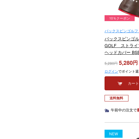
10％クーポン
バックスピンゴルフ（B
GOLF）
バックスピンゴルフ 
GOLF ストラ
ヘッドカバー BSB
ORBR オレンジ/
5,280
5,280
年モデル
ログイン
でポイント還
カー
送料無料
午前中の注文で
NEW