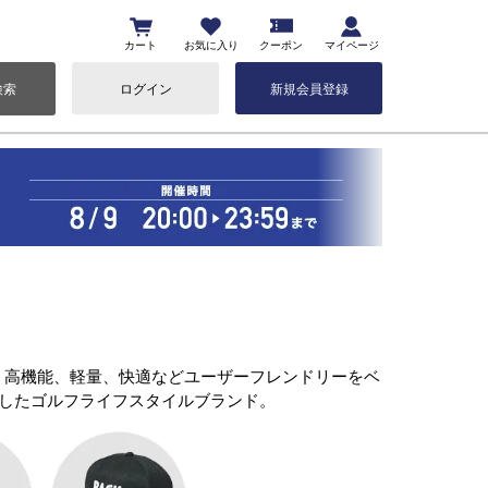
カート
お気に入り
クーポン
マイページ
検索
ログイン
新規会員登録
ルに、高機能、軽量、快適などユーザーフレンドリーをベ
スしたゴルフライフスタイルブランド。