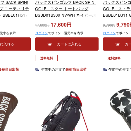
GOLF）
GOLF）
BACK SPIN!
バックスピンゴルフ BACK SPIN!
バックスピンゴルフ
イプ ユーティリテ
GOLF スター トートバッグ
GOLF スト
BSBE01H517
BSBD01B309 NV/WH ネイビー/ホ
BSBE01B311
イビー 2025年
ワイト 2024年モデル
ボリー 2025
17,600
9,790
17,600
9,790
元率を表示
ログイン
でポイント還元率を表示
ログイン
でポイン
トに入れる
カートに入れる
カ
送料無料
送料無料
最短当日出荷
午前中の注文で
最短当日出荷
午前中の注文