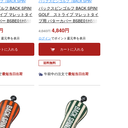
BACK SPIN!
バックスピンゴルフ（BACK SPIN!
GOLF）
 BACK SPIN!
バックスピンゴルフ BACK SPIN!
ライプ マレットタイ
GOLF ストライプ マレットタイ
 BSBE01H518
プ用 パターカバー BSBE01H518
/ネイビー 2025年
GRIV グリーン/アイボリー 2025
4,840
4,840
年モデル
ト還元率を表示
ログイン
でポイント還元率を表示
ートに入れる
カートに入れる
送料無料
で
最短当日出荷
午前中の注文で
最短当日出荷