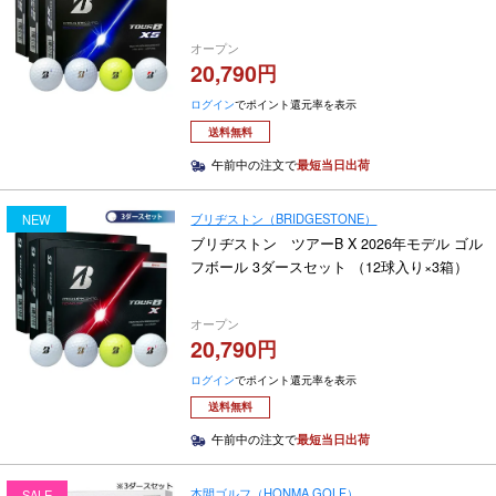
オープン
20,790
ログイン
でポイント還元率を表示
送料無料
午前中の注文で
最短当日出荷
ブリヂストン（BRIDGESTONE）
NEW
ブリヂストン ツアーB X 2026年モデル ゴル
フボール 3ダースセット （12球入り×3箱）
オープン
20,790
ログイン
でポイント還元率を表示
送料無料
午前中の注文で
最短当日出荷
本間ゴルフ（HONMA GOLF）
SALE