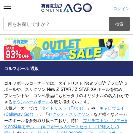
ログイン
検索
ゴルフボール 通販
ゴルフボールコーナーでは、タイトリスト New プロV1 / プロV1ｘ
ボールや、スリクソン New Z-STAR / Z-STAR XV ボールを始め、
プレゼントや、コンペ景品にもピッタリのオリジナルの名入れがで
きる
オウンネームボール
を取り揃えています。
人気メーカーでは「
タイトリスト（Titleist）
」や「
キャロウェイ
(Callaway Golf）
」、「
ゼクシオ
・
スリクソン
」など様々なメーカ
ーのボールを多数取り扱っており、特に［
ブリヂストン ツアーB
X 2024年モデル ゴルフボール 3ダースセット （12球入り×3
箱）
］や［
タイトリスト プロV1 2023年モデル ゴルフボール