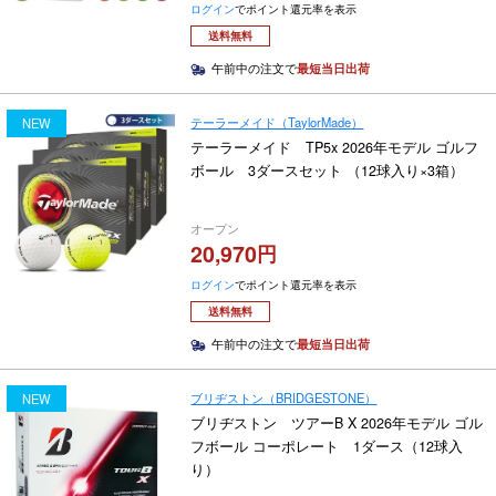
ログイン
でポイント還元率を表示
送料無料
午前中の注文で
最短当日出荷
テーラーメイド（TaylorMade）
NEW
テーラーメイド TP5x 2026年モデル ゴルフ
ボール 3ダースセット （12球入り×3箱）
オープン
20,970
ログイン
でポイント還元率を表示
送料無料
午前中の注文で
最短当日出荷
ブリヂストン（BRIDGESTONE）
NEW
ブリヂストン ツアーB X 2026年モデル ゴル
フボール コーポレート 1ダース（12球入
り）