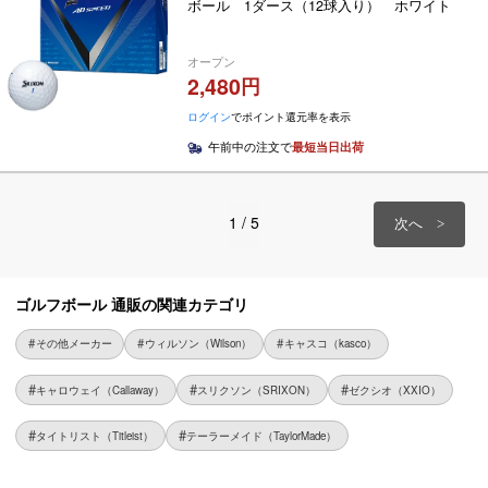
ボール 1ダース（12球入り） ホワイト
オープン
2,480
ログイン
でポイント還元率を表示
午前中の注文で
最短当日出荷
1 / 5
ゴルフボール 通販の関連カテゴリ
その他メーカー
ウィルソン（Wilson）
キャスコ（kasco）
キャロウェイ（Callaway）
スリクソン（SRIXON）
ゼクシオ（XXIO）
タイトリスト（Titleist）
テーラーメイド（TaylorMade）