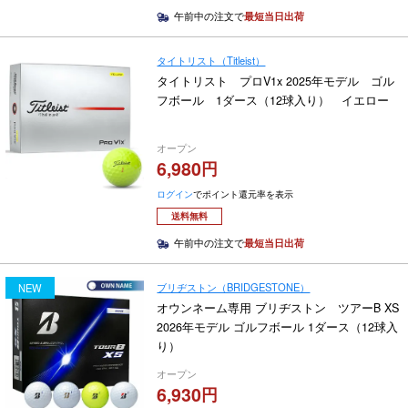
午前中の注文で
最短当日出荷
タイトリスト（Titleist）
タイトリスト プロV1x 2025年モデル ゴル
フボール 1ダース（12球入り） イエロー
オープン
6,980
ログイン
でポイント還元率を表示
送料無料
午前中の注文で
最短当日出荷
ブリヂストン（BRIDGESTONE）
NEW
オウンネーム専用 ブリヂストン ツアーB XS
2026年モデル ゴルフボール 1ダース（12球入
り）
オープン
6,930