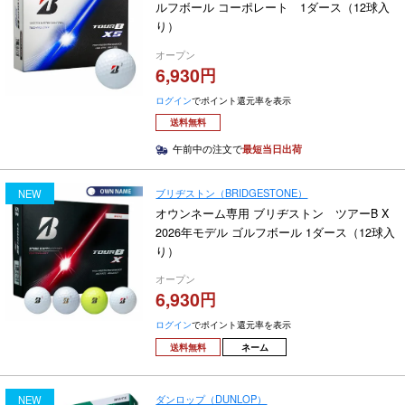
ルフボール コーポレート 1ダース（12球入
り）
オープン
6,930
ログイン
でポイント還元率を表示
送料無料
午前中の注文で
最短当日出荷
ブリヂストン（BRIDGESTONE）
NEW
オウンネーム専用 ブリヂストン ツアーB X
2026年モデル ゴルフボール 1ダース（12球入
り）
オープン
6,930
ログイン
でポイント還元率を表示
送料無料
ネーム
ダンロップ（DUNLOP）
NEW