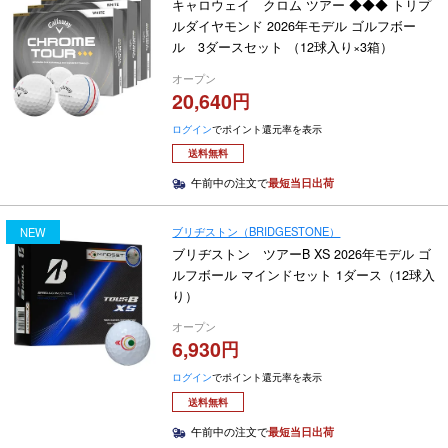
キャロウェイ クロム ツアー ◆◆◆ トリプ
ルダイヤモンド 2026年モデル ゴルフボー
ル 3ダースセット （12球入り×3箱）
オープン
20,640
ログイン
でポイント還元率を表示
送料無料
午前中の注文で
最短当日出荷
ブリヂストン（BRIDGESTONE）
NEW
ブリヂストン ツアーB XS 2026年モデル ゴ
ルフボール マインドセット 1ダース（12球入
り）
オープン
6,930
ログイン
でポイント還元率を表示
送料無料
午前中の注文で
最短当日出荷