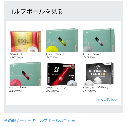
ゴルフボールを見る
その他メーカー
キャスコ（kasco）
キャスコ（kasco）
ゴルフボール
ゴルフボール
ゴルフボール
キャスコ（kasco）
ブリヂストンゴルフ
キャロウェイ（Callaway）
ゴルフボール
ゴルフボール
ゴルフボール
（BRIDGESTONE GOLF）
もっと見る>>
その他メーカーのゴルフボールはこちら