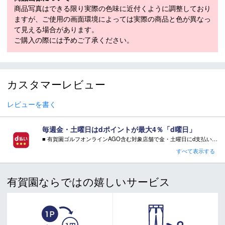
商品写真はできる限り実際の色味に近付くように調整しており
商品在庫につきまして
ますが、ご使用の画面環境によっては実際の商品と色が異なっ
て見える場合があります。
在庫管理システム連動により、当店が運営する複数ショッピ
ご購入の際には予めご了承ください。
ングサイトと共有の設定になっております。
数分間隔での在庫情報更新になりますのでご注文のタイミン
グによりましては、設定に誤差が生じる場合があります。
その際にはご案内をさせて頂きますので予めご了承願いま
カスタマーレビュー
す。
レビューを書く
毎週金・土曜日はdポイントが最大4％「d曜日」
■ 有賀園ゴルフオンラインAGO含む対象店舗で金・土曜日にd支払いをすると
さらに！AGOに会員登録（ログイン）すると決済方法に関わらず、会員ランクに応じて有賀園ポイントも還元
すべて表示する
■ キャンペーン期間：毎週 金・土曜日 AM 0:00 - PM 23:59
有賀園ならではの嬉しいサービス
注意事項：
・有賀園ゴルフ実店舗での開催はございません。
・有賀園ポイントの獲得には別途ログイン/新規登録が必要です。
・本特典は予告なく変更・中止させて頂く場合があります。
・本キャンペーンの特典を受ける場合、ドコモ専用ページでエントリーが必要です。