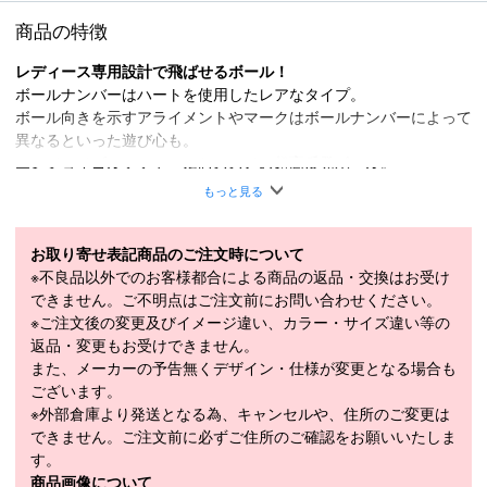
商品の特徴
レディース専用設計で飛ばせるボール！
ボールナンバーはハートを使用したレアなタイプ。
ボール向きを示すアライメントやマークはボールナンバーによって
異なるといった遊び心も。
エンジョイゴルフファーにおススメの超高反発ボール。
もっと見る
※高反発設計とスモールサイズの為、「ルール非公認球」となって
おります。プライベートゴルフでの使用は問題ありません。
・高反発 2ピース スモールボール（競技使用は不可となります）
お取り寄せ表記商品のご注文時について
・女性専用設計ボール
※不良品以外でのお客様都合による商品の返品・交換はお受け
・通常ボールよりもサイズを小さくし、空気抵抗を低減
できません。ご不明点はご注文前にお問い合わせください。
※ご注文後の変更及びイメージ違い、カラー・サイズ違い等の
返品・変更もお受けできません。
また、メーカーの予告無くデザイン・仕様が変更となる場合も
※ヘッドスピードが46m/s以上の方が打つと
ございます。
ボールが割れる恐れがあります。
※外部倉庫より発送となる為、キャンセルや、住所のご変更は
ボールが柔らかい高反発設計の仕様上となっております。
できません。ご注文前に必ずご住所のご確認をお願いいたしま
対象の方はご使用をお控え下さい。
す。
商品画像について