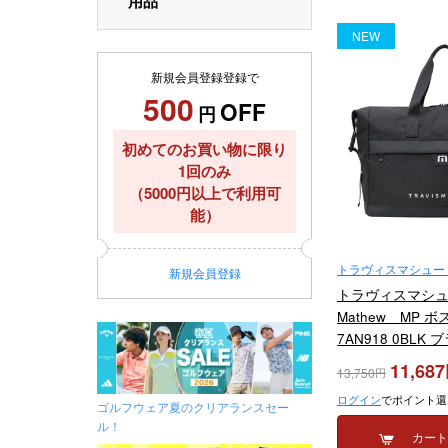
用品
NEW
新規会員登録登録で
500
OFF
円
初めてのお買い物に限り
1回のみ
（5000円以上で利用可
能）
トラヴィスマシュー（Tr
新規
会員登録
トラヴィスマシュー 
Mathew MP 
7AN918 0BLK
モデル
11,687
13,750
ログイン
でポイント還
ゴルフウェア夏のクリアランスセー
ル！
カー