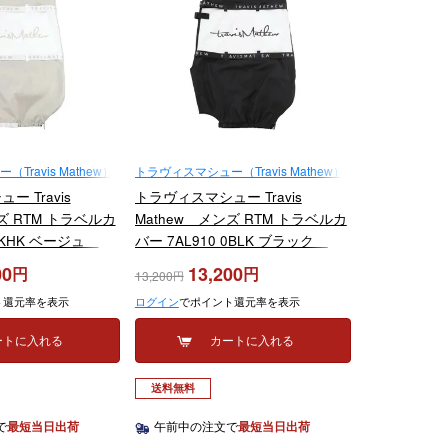
ravis Mathew）
トラヴィスマシュー（Travis Mathew）
 Travis
トラヴィスマシュー Travis
ズ RTM トラベルカ
Mathew メンズ RTM トラベルカ
 2KHK ベージュ
バー 7AL910 0BLK ブラック
2025年モデル
00
13,200
13,200
ト還元率を表示
ログイン
でポイント還元率を表示
ートに入れる
カートに入れる
送料無料
で
最短当日出荷
午前中の注文で
最短当日出荷