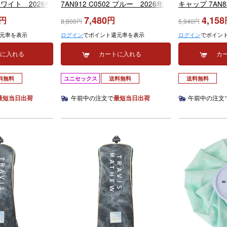
 ホワイト 2026年
7AN912 C0502 ブルー 2026年
キャップ 7AN8
モデル
ブルー 2026
7,480
4,158
8,800
5,940
元率を表示
ログイン
でポイント還元率を表示
ログイン
でポイン
トに入れる
カートに入れる
カ
料無料
ユニセックス
送料無料
送料無料
最短当日出荷
午前中の注文で
最短当日出荷
午前中の注文