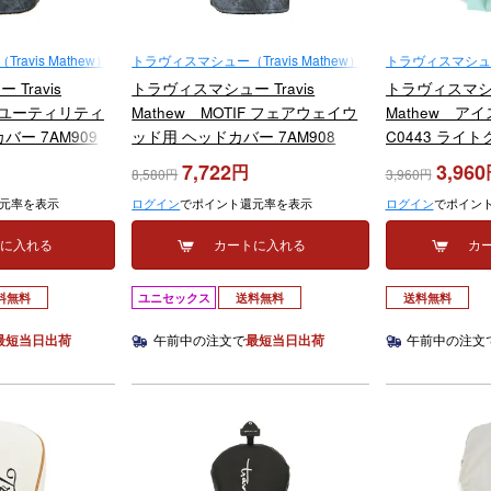
avis Mathew）
トラヴィスマシュー（Travis Mathew）
トラヴィスマシュー（T
Travis
トラヴィスマシュー Travis
トラヴィスマシュー
IF ユーティリティ
Mathew MOTIF フェアウェイウ
Mathew アイ
バー 7AM909
ッド用 ヘッドカバー 7AM908
C0443 ライ
2025年モデル
0BLK ブラック 2025年モデル
モデル
7,722
3,960
8,580
3,960
元率を表示
ログイン
でポイント還元率を表示
ログイン
でポイン
トに入れる
カートに入れる
カ
料無料
ユニセックス
送料無料
送料無料
最短当日出荷
午前中の注文で
最短当日出荷
午前中の注文