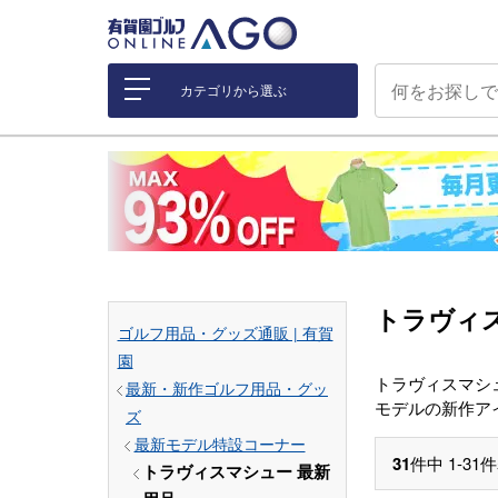
カテゴリから選ぶ
トラヴィス
ゴルフ用品・グッズ通販 | 有賀
園
トラヴィスマシュ
最新・新作ゴルフ用品・グッ
モデルの新作ア
ズ
最新モデル特設コーナー
31
件中
1
-
31
件
トラヴィスマシュー 最新