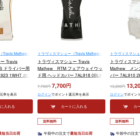
avis Mathew）
トラヴィスマシュー（Travis Mathew）
トラヴィスマシュー（T
Travis
トラヴィスマシュー Travis
トラヴィスマシュー
VAS ドライバー用
Mathew RTM フェアウェイウッ
Mathew メン
923 1WHT ホワ
ド用 ヘッドカバー 7AL918 0BLK
バー 7AL910
デル
ブラック 2025年モデル
2025年モデル
7,700
13,2
7,700
13,200
元率を表示
ログイン
でポイント還元率を表示
ログイン
でポイン
トに入れる
カートに入れる
カ
送料無料
送料無料
最短当日出荷
午前中の注文で
最短当日出荷
午前中の注文