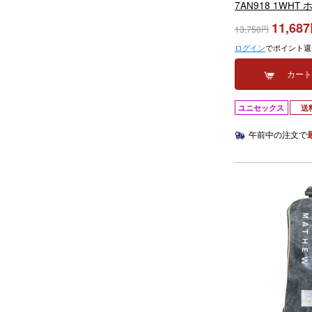
7AN918 1WHT
モデル
11,687
13,750
ログイン
でポイント還
カー
ユニセックス
送
午前中の注文で