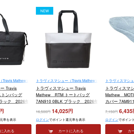
NEW
avis Mathew）
トラヴィスマシュー（Travis Mathew）
トラヴィスマシュー（T
Travis
トラヴィスマシュー Travis
トラヴィスマシュー
ボストンバッグ
Mathew RTM トートバッグ
Mathew MO
 ブラック 2026年
7AN910 0BLK ブラック 2026年
カバー 7AM91
モデル
2025年モデル
14,025
6,435
16,500
7,150
元率を表示
ログイン
でポイント還元率を表示
ログイン
でポイン
トに入れる
カートに入れる
カ