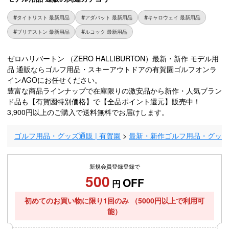
タイトリスト 最新用品
アダバット 最新用品
キャロウェイ 最新用品
ブリヂストン 最新用品
ルコック 最新用品
ゼロハリバートン （ZERO HALLIBURTON）最新・新作 モデル用
品 通販ならゴルフ用品・スキーアウトドアの有賀園ゴルフオンラ
インAGOにお任せください。
豊富な商品ラインナップで在庫限りの激安品から新作・人気ブラン
ド品も【有賀園特別価格】で【全品ポイント還元】販売中！
3,900円以上のご購入で送料無料でお届けします。
ゴルフ用品・グッズ通販 | 有賀園
最新・新作ゴルフ用品・グッ
新規会員登録登録で
500
OFF
円
初めてのお買い物に限り1回のみ
（5000円以上で利用可
能）