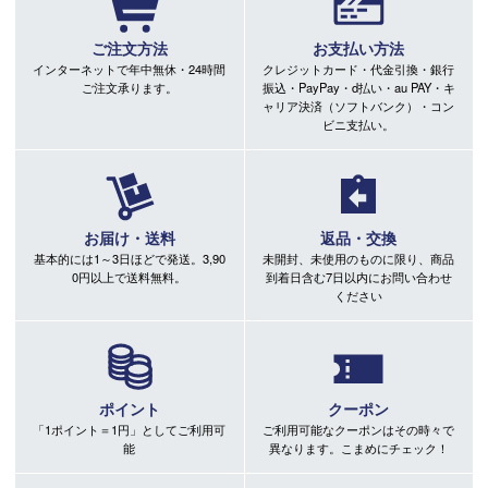
ご注文方法
お支払い方法
インターネットで年中無休・24時間
クレジットカード・代金引換・銀行
ご注文承ります。
振込・PayPay・d払い・au PAY・キ
ャリア決済（ソフトバンク）・コン
ビニ支払い。
お届け・送料
返品・交換
基本的には1～3日ほどで発送。3,90
未開封、未使用のものに限り、商品
0円以上で送料無料。
到着日含む7日以内にお問い合わせ
ください
ポイント
クーポン
「1ポイント＝1円」としてご利用可
ご利用可能なクーポンはその時々で
能
異なります。こまめにチェック！