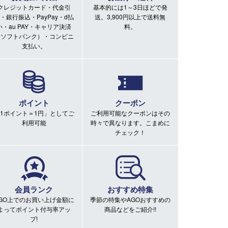
クレジットカード・代金引
基本的には1～3日ほどで発
・銀行振込・PayPay・d払
送。3,900円以上で送料無
い・au PAY・キャリア決済
料。
（ソフトバンク）・コンビニ
支払い。
ポイント
クーポン
1ポイント＝1円」としてご
ご利用可能なクーポンはその
利用可能
時々で異なります。こまめに
チェック！
会員ランク
おすすめ特集
GO上でのお買い上げ金額に
季節の特集やAGOおすすめの
よってポイント付与率アッ
商品などをご紹介!!
プ!