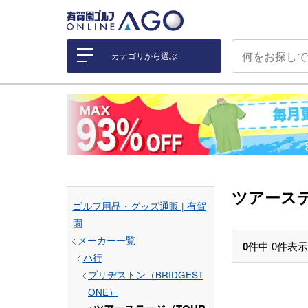
カテゴリから選ぶ
ツアーステ
ゴルフ用品・グッズ通販 | 有賀
園
メーカー一覧
0
件中
0
件表示
ハ行
ブリヂストン（BRIDGEST
ONE）