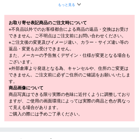
本体：ナイロン 84％、ポリウレタン 16%
素材
もっと見る
裏地（パネル部分）：ポリエステル 100％
サイズ
M（頭囲 57cm）
お取り寄せ表記商品のご注文時について
※不良品以外でのお客様都合による商品の返品・交換はお受け
できません。ご不明点はご注文前にお問い合わせください。
商品在庫につきまして
※ご注文後の変更及びイメージ違い、カラー・サイズ違い等の
返品・変更もお受けできません。
在庫管理システム連動により、当店が運営する複数ショッピ
また、メーカーの予告無くデザイン・仕様が変更となる場合も
ングサイトと共有の設定になっております。
ございます。
数分間隔での在庫情報更新になりますのでご注文のタイミン
※外部倉庫より発送となる為、キャンセルや、住所のご変更は
グによりましては、設定に誤差が生じる場合があります。
できません。ご注文前に必ずご住所のご確認をお願いいたしま
その際にはご案内をさせて頂きますので予めご了承願いま
す。
す。
商品画像について
商品写真はできる限り実際の色味に近付くように調整しており
ますが、ご使用の画面環境によっては実際の商品と色が異なっ
て見える場合があります。
ご購入の際には予めご了承ください。