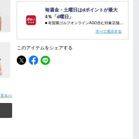
毎週金・土曜日はdポイントが最大
4％「d曜日」
■ 有賀園ゴルフオンラインAGO含む対象店舗で金・土曜日にd支払いをすると
さらに！AGOに会員登録（ログイン）すると決済方法に関わらず、会員ランクに応じて有賀園ポイントも還元
すべて表示する
■ キャンペーン期間：毎週 金・土曜日 AM 0:00 - PM 23:59
このアイテムを
シェアする
注意事項：
・有賀園ゴルフ実店舗での開催はございません。
・有賀園ポイントの獲得には別途ログイン/新規登録が必要です。
・本特典は予告なく変更・中止させて頂く場合があります。
・本キャンペーンの特典を受ける場合、ドコモ専用ページでエントリーが必要です。
詳しくはこちらをご確認ください。
キャンペーンページ
見る>>