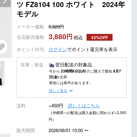
ツ FZ8104 100 ホワイト 2024年
モデル
メーカー価格
6,820
3,880
当店販売価格
税込
43%OFF
ポイント付与
ログイン
でポイント還元率を表示
在庫・発送
翌日配送の対象品
今から
23時間6分以内
のご購入で最短
8月7
日(金)
出荷
発送には条件があります。
詳しく見る
送料
+450円
詳しくはこちら
（沖縄県への配送は購入金額に関わらず+3,300
円）
販売期間
2026/06/01 10:00
〜