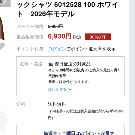
ックシャツ 6012528 100 ホワイ
ト 2026年モデル
メーカー価格
9,900
6,930
当店販売価格
税込
30%OFF
ポイント付与
ログイン
でポイント還元率を表示
在庫・発送
翌日配送の対象品
今から
2時間46分以内
のご購入で最短
8月7
日(金)
出荷
発送には条件があります。
詳しく見る
送料
送料無料
（沖縄県への配送は購入金額に関わらず+3,300
円）
毎週金・土曜日はdポイントが最大