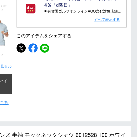
4％「d曜日」
ravis
ャツ
■ 有賀園ゴルフオンラインAGO含む対象店舗で金・土曜日にd支払いをすると
さらに！AGOに会員登録（ログイン）すると決済方法に関わらず、会員ランクに応じて有賀園ポイントも還元
すべて表示する
■ キャンペーン期間：毎週 金・土曜日 AM 0:00 - PM 23:59
このアイテムを
シェアする
注意事項：
・有賀園ゴルフ実店舗での開催はございません。
・有賀園ポイントの獲得には別途ログイン/新規登録が必要です。
ャツ
・本特典は予告なく変更・中止させて頂く場合があります。
見る>>
・本キャンペーンの特典を受ける場合、ドコモ専用ページでエントリーが必要です。
詳しくはこちらをご確認ください。
キャンペーンページ
 ハイ
こち
ズ 半袖 モックネックシャツ 6012528 100 ホワイ