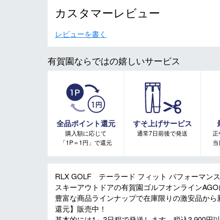
カスタマーレビュー
レビューを書く
有賀園ならではの嬉しいサービス
全品ポイント還元
すそ上げサービス
購入額に応じて
通常7日前後で発送
正
「1P＝1円」で還元
当
RLX GOLF テーラード フィット パフォーマン
スキーアウトドアの有賀園ゴルフオンラインAG
豊富な商品ラインナップで在庫限りの激安品から
還元】販売中！
基本的には1～3日程で発送します。税込3,900