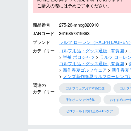
ご購入の際には予めご了承ください。
商品番号
275-26-mnxg820910
JANコード
3616857319393
ブランド
ラルフ ローレン（RALPH LAUREN
カテゴリー
ゴルフ用品・グッズ通販 | 有賀園
半袖 ポロシャツ
ラルフ ローレン（
ゴルフ用品・グッズ通販 | 有賀園
新作春夏ゴルフウェア
新作春夏
メンズ新作春夏ラルフローレンゴ
関連の
ゴルフウェアおすすめ20選
ゴルフ
カテゴリー
半袖ポロシャツ特集
おすすめコー
ゼロホール 日やけ止め＆UVケア