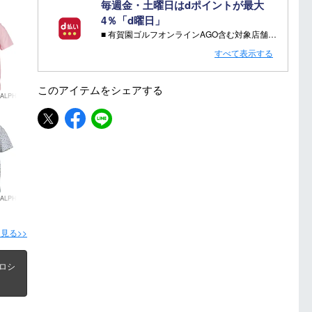
毎週金・土曜日はdポイントが最大
4％「d曜日」
■ 有賀園ゴルフオンラインAGO含む対象店舗で金・土曜日にd支払いをすると
さらに！AGOに会員登録（ログイン）すると決済方法に関わらず、会員ランクに応じて有賀園ポイントも還元
すべて表示する
■ キャンペーン期間：毎週 金・土曜日 AM 0:00 - PM 23:59
このアイテムを
シェアする
ALPH
注意事項：
・有賀園ゴルフ実店舗での開催はございません。
・有賀園ポイントの獲得には別途ログイン/新規登録が必要です。
・本特典は予告なく変更・中止させて頂く場合があります。
・本キャンペーンの特典を受ける場合、ドコモ専用ページでエントリーが必要です。
詳しくはこちらをご確認ください。
キャンペーンページ
ALPH
見る>>
ポロシ