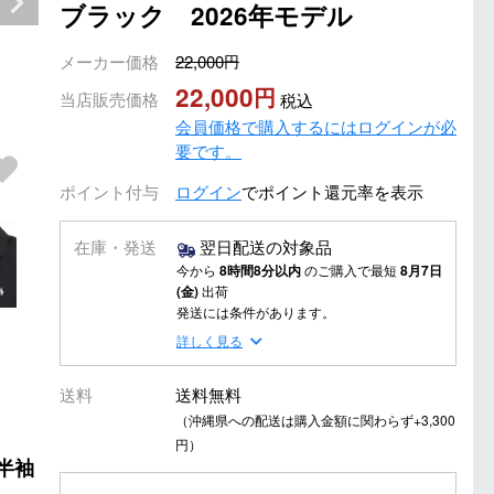
ブラック 2026年モデル
メーカー価格
22,000
22,000
当店販売価格
税込
会員価格で購入するにはログインが必
要です。
ポイント付与
ログイン
でポイント還元率を表示
在庫・発送
翌日配送の対象品
今から
8時間8分以内
のご購入で最短
8月7日
(金)
出荷
発送には条件があります。
詳しく見る
送料
送料無料
（沖縄県への配送は購入金額に関わらず+3,300
円）
の半袖