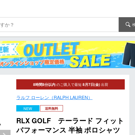
8時間8分以内
のご購入で最短
8月7日(金)
出荷
ラルフ ローレン（RALPH LAUREN）
NEW
送料無料
RLX GOLF テーラード フィット
パフォーマンス 半袖 ポロシャツ