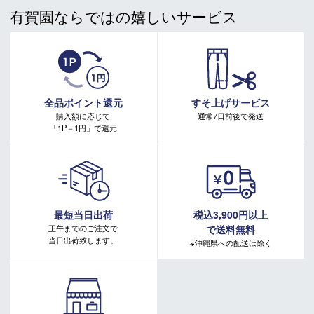
有賀園ならではの嬉しいサービス
在庫管理システム連動により、当店が運営する複数ショッピ
注意事項：
・有賀園ゴルフ実店舗での開催はございません。
ングサイトと共有の設定になっております。
・有賀園ポイントの獲得には別途ログイン/新規登録が必要です。
数分間隔での在庫情報更新になりますのでご注文のタイミン
・本特典は予告なく変更・中止させて頂く場合があります。
グによりましては、設定に誤差が生じる場合があります。
・本キャンペーンの特典を受ける場合、ドコモ専用ページでエントリーが必要です。
その際にはご案内をさせて頂きますので予めご了承願いま
詳しくはこちらをご確認ください。
キャンペーンページ
す。
全品ポイント還元
すそ上げサービス
購入額に応じて
通常7日前後で発送
「1P＝1円」で還元
最短当日出荷
税込3,900円以上
正午までのご注文で
で送料無料
当日出荷致します。
※沖縄県への配送は除く