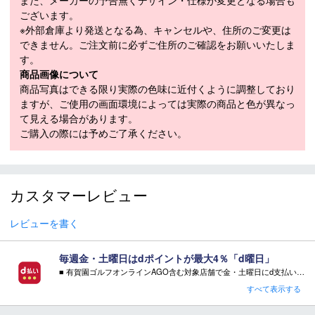
ございます。
※ポロシャツ以外は商品に含まれません。
※外部倉庫より発送となる為、キャンセルや、住所のご変更は
できません。ご注文前に必ずご住所のご確認をお願いいたしま
素材
ポリエステル 100％
す。
商品画像について
44（S）：身丈 72.5、身幅 50、肩幅 42.5、
商品写真はできる限り実際の色味に近付くように調整しており
袖丈 21
ますが、ご使用の画面環境によっては実際の商品と色が異なっ
メーカー公表実
46（M）：身丈 73.5、身幅 52.5、肩幅
て見える場合があります。
寸サイズ（cm）
44.5、袖丈 21
ご購入の際には予めご了承ください。
48（L）：身丈 76.5、身幅 56、肩幅 47、袖
丈 22
適応季節
春：〇 夏：〇 秋：－ 冬：－
カスタマーレビュー
・「サイズ目安」は実寸サイズとは異なり、衣類未着用時の身体サ
イズ（ヌードサイズ）です。ご自身の身長、ウエストなどにあわせ
レビューを書く
てサイズ選びの目安としてください。
・「実寸サイズ」は仕上がりサイズです。サイズ目安とは異なりま
毎週金・土曜日はdポイントが最大4％「d曜日」
す。また、個体差による若干の誤差があります。
■ 有賀園ゴルフオンラインAGO含む対象店舗で金・土曜日にd支払いをすると
さらに！AGOに会員登録（ログイン）すると決済方法に関わらず、会員ランクに応じて有賀園ポイントも還元
すべて表示する
■ キャンペーン期間：毎週 金・土曜日 AM 0:00 - PM 23:59
商品在庫につきまして