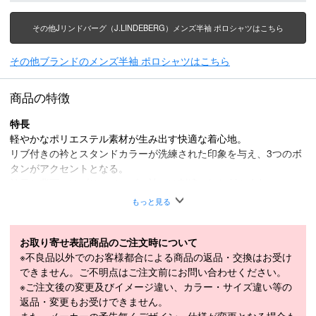
その他Jリンドバーグ（J.LINDEBERG）メンズ半袖 ポロシャツはこちら
その他ブランドのメンズ半袖 ポロシャツはこちら
商品の特徴
特長
軽やかなポリエステル素材が生み出す快適な着心地。
リブ付きの衿とスタンドカラーが洗練された印象を与え、3つのボ
タンがアクセントとなる。
衿元と背面にはブリッジロゴ、袖には刺繍されたJ.Lindebergのテ
キストが存在感を放つ。
もっと見る
優れた吸湿性と速乾性を兼ね備え、プレー中のパフォーマンスを最
大限に引き出す。
エッジの効いたデザインが、妥協を知らないアスリートの内面的な
お取り寄せ表記商品のご注文時について
自信を引き立てる。
※不良品以外でのお客様都合による商品の返品・交換はお受け
できません。ご不明点はご注文前にお問い合わせください。
■ストレッチ
※ご注文後の変更及びイメージ違い、カラー・サイズ違い等の
■吸水
返品・変更もお受けできません。
■速乾
また、メーカーの予告無くデザイン・仕様が変更となる場合も