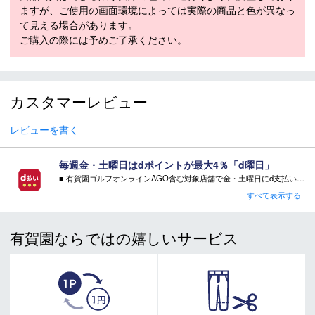
す。また、個体差による若干の誤差があります。
ますが、ご使用の画面環境によっては実際の商品と色が異なっ
て見える場合があります。
ご購入の際には予めご了承ください。
商品在庫につきまして
在庫管理システム連動により、当店が運営する複数ショッピ
ングサイトと共有の設定になっております。
カスタマーレビュー
数分間隔での在庫情報更新になりますのでご注文のタイミン
グによりましては、設定に誤差が生じる場合があります。
レビューを書く
その際にはご案内をさせて頂きますので予めご了承願いま
す。
毎週金・土曜日はdポイントが最大4％「d曜日」
■ 有賀園ゴルフオンラインAGO含む対象店舗で金・土曜日にd支払いをすると
さらに！AGOに会員登録（ログイン）すると決済方法に関わらず、会員ランクに応じて有賀園ポイントも還元
すべて表示する
■ キャンペーン期間：毎週 金・土曜日 AM 0:00 - PM 23:59
有賀園ならではの嬉しいサービス
注意事項：
・有賀園ゴルフ実店舗での開催はございません。
・有賀園ポイントの獲得には別途ログイン/新規登録が必要です。
・本特典は予告なく変更・中止させて頂く場合があります。
・本キャンペーンの特典を受ける場合、ドコモ専用ページでエントリーが必要です。
詳しくはこちらをご確認ください。
キャンペーンページ