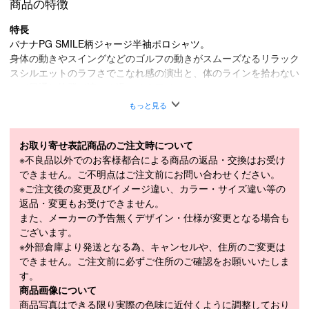
商品の特徴
特長
バナナPG SMILE柄ジャージ半袖ポロシャツ。
身体の動きやスイングなどのゴルフの動きがスムーズなるリラック
スシルエットのラフさでこなれ感の演出と、体のラインを拾わない
ので風通し抜群で涼しく過ごせるアイテムです。
ストレッチ、通気性、吸水速乾性が高く、いつものゴルフに、リゾ
もっと見る
ートゴルフに、さまざまなシーンで大活躍する逸品です。
ポリエステル 100％、
お取り寄せ表記商品のご注文時について
素材
リブ部分：ポリエステル 95％、ポリウレタン
※不良品以外でのお客様都合による商品の返品・交換はお受け
5％
できません。ご不明点はご注文前にお問い合わせください。
※ご注文後の変更及びイメージ違い、カラー・サイズ違い等の
4（M）：チェスト 90～96、身長 168～176
メーカー公表サ
返品・変更もお受けできません。
5（L）：チェスト 94～100、身長 172～180
イズ目安（cm）
また、メーカーの予告無くデザイン・仕様が変更となる場合も
6（LL）：チェスト 98～104、身長 176～184
ございます。
※外部倉庫より発送となる為、キャンセルや、住所のご変更は
・「サイズ目安」は実寸サイズとは異なり、衣類未着用時の身体サ
できません。ご注文前に必ずご住所のご確認をお願いいたしま
イズ（ヌードサイズ）です。ご自身の身長、ウエストなどにあわせ
す。
てサイズ選びの目安としてください。
商品画像について
・「実寸サイズ」は仕上がりサイズです。サイズ目安とは異なりま
商品写真はできる限り実際の色味に近付くように調整しており