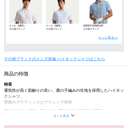
ナイキ（NIKE）
ナイキ（NIKE）
UNDER ARMOUR
その他ブランド
その他ブランド
その他ブランド
もっと見る>>
その他ブランドのメンズ長袖 ハイネックシャツはこちら
商品の特徴
特長
通気性が高く肌触りの良い、鹿の子編みの生地を採用したハイネッ
クシャツ。
背面のグラフィックはプリントで表現。
吸汗速乾性、抗菌、UVカット機能を備える素材を採用。
もっと見る
本体：ポリエステル 100％、
素材
リブ部分：コットン 70％、ポリエステル