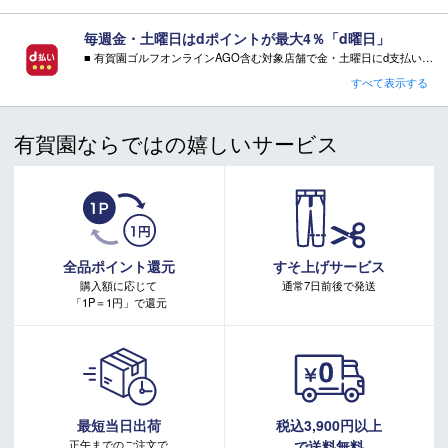
その際にはご案内をさせて頂きますので予めご了承願いま
す。
毎週金・土曜日はdポイントが最大4％「d曜日」
■ 有賀園ゴルフオンラインAGO含む対象店舗で金・土曜日にd支払いをすると
さらに！AGOに会員登録（ログイン）すると決済方法に関わらず、会員ランクに応じて有賀園ポイントも還元
すべて表示する
■ キャンペーン期間：毎週 金・土曜日 AM 0:00 - PM 23:59
有賀園ならではの嬉しいサービス
注意事項：
・有賀園ゴルフ実店舗での開催はございません。
・有賀園ポイントの獲得には別途ログイン/新規登録が必要です。
・本特典は予告なく変更・中止させて頂く場合があります。
・本キャンペーンの特典を受ける場合、ドコモ専用ページでエントリーが必要です。
詳しくはこちらをご確認ください。
キャンペーンページ
全品ポイント還元
すそ上げサービス
購入額に応じて
通常7日前後で発送
「1P＝1円」で還元
最短当日出荷
税込3,900円以上
正午までのご注文で
で送料無料