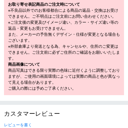
30％
お取り寄せ表記商品のご注文時について
※不良品以外でのお客様都合による商品の返品・交換はお受け
M：着丈 71、身幅 51.5、肩幅 46、袖丈 62.5
できません。ご不明点はご注文前にお問い合わせください。
メーカー公表実
L：着丈 73、身幅 54、肩幅 48、袖丈 64
※ご注文後の変更及びイメージ違い、カラー・サイズ違い等の
寸サイズ（cm）
XL：着丈 75、身幅 56.5、肩幅 50、袖丈
返品・変更もお受けできません。
65.5
また、メーカーの予告無くデザイン・仕様が変更となる場合も
適応季節
春：－ 夏：－ 秋：〇 冬：〇
ございます。
※外部倉庫より発送となる為、キャンセルや、住所のご変更は
できません。ご注文前に必ずご住所のご確認をお願いいたしま
・「サイズ目安」は実寸サイズとは異なり、衣類未着用時の身体サ
す。
イズ（ヌードサイズ）です。ご自身の身長、ウエストなどにあわせ
商品画像について
てサイズ選びの目安としてください。
商品写真はできる限り実際の色味に近付くように調整しており
・「実寸サイズ」は仕上がりサイズです。サイズ目安とは異なりま
ますが、ご使用の画面環境によっては実際の商品と色が異なっ
す。また、個体差による若干の誤差があります。
て見える場合があります。
ご購入の際には予めご了承ください。
商品在庫につきまして
在庫管理システム連動により、当店が運営する複数ショッピ
ングサイトと共有の設定になっております。
カスタマーレビュー
数分間隔での在庫情報更新になりますのでご注文のタイミン
グによりましては、設定に誤差が生じる場合があります。
レビューを書く