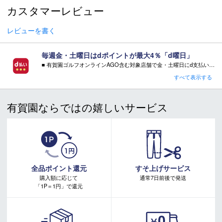
カスタマーレビュー
商品在庫につきまして
在庫管理システム連動により、当店が運営する複数ショッピ
レビューを書く
ングサイトと共有の設定になっております。
数分間隔での在庫情報更新になりますのでご注文のタイミン
毎週金・土曜日はdポイントが最大4％「d曜日」
グによりましては、設定に誤差が生じる場合があります。
■ 有賀園ゴルフオンラインAGO含む対象店舗で金・土曜日にd支払いをすると
その際にはご案内をさせて頂きますので予めご了承願いま
さらに！AGOに会員登録（ログイン）すると決済方法に関わらず、会員ランクに応じて有賀園ポイントも還元
すべて表示する
す。
■ キャンペーン期間：毎週 金・土曜日 AM 0:00 - PM 23:59
有賀園ならではの嬉しいサービス
注意事項：
・有賀園ゴルフ実店舗での開催はございません。
・有賀園ポイントの獲得には別途ログイン/新規登録が必要です。
・本特典は予告なく変更・中止させて頂く場合があります。
・本キャンペーンの特典を受ける場合、ドコモ専用ページでエントリーが必要です。
詳しくはこちらをご確認ください。
キャンペーンページ
全品ポイント還元
すそ上げサービス
購入額に応じて
通常7日前後で発送
「1P＝1円」で還元