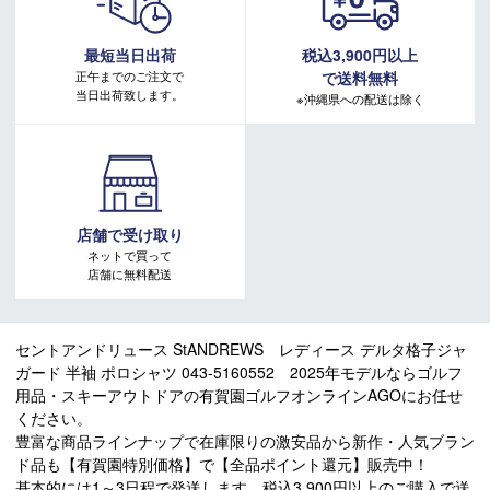
最短当日出荷
税込3,900円以上
正午までのご注文で
で送料無料
当日出荷致します。
※沖縄県への配送は除く
店舗で受け取り
ネットで買って
店舗に無料配送
セントアンドリュース StANDREWS レディース デルタ格子ジャ
ガード 半袖 ポロシャツ 043-5160552 2025年モデルならゴルフ
用品・スキーアウトドアの有賀園ゴルフオンラインAGOにお任せ
ください。
豊富な商品ラインナップで在庫限りの激安品から新作・人気ブラン
ド品も【有賀園特別価格】で【全品ポイント還元】販売中！
基本的には1～3日程で発送します。税込3,900円以上のご購入で送