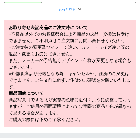
ポリエステル 97％、ポリウレタン 3％、
素材
もっと見る
別布部分：ポリエステル 100％
S：バスト 78～84、身長 155～165
メーカー公表サ
お取り寄せ表記商品のご注文時について
M：バスト 82～88、身長 160～170
イズ目安（cm）
※不良品以外でのお客様都合による商品の返品・交換はお受け
L：バスト 86～92、身長 165～175
できません。ご不明点はご注文前にお問い合わせください。
適応季節
春：〇 夏：〇 秋：－ 冬：－
※ご注文後の変更及びイメージ違い、カラー・サイズ違い等の
返品・変更もお受けできません。
また、メーカーの予告無くデザイン・仕様が変更となる場合も
・「サイズ目安」は実寸サイズとは異なり、衣類未着用時の身体サ
ございます。
イズ（ヌードサイズ）です。ご自身の身長、ウエストなどにあわせ
※外部倉庫より発送となる為、キャンセルや、住所のご変更は
てサイズ選びの目安としてください。
できません。ご注文前に必ずご住所のご確認をお願いいたしま
・「実寸サイズ」は仕上がりサイズです。サイズ目安とは異なりま
す。
す。また、個体差による若干の誤差があります。
商品画像について
商品写真はできる限り実際の色味に近付くように調整しており
※こちらは、在庫限りの特別セール品となりますので、 イメージ違
ますが、ご使用の画面環境によっては実際の商品と色が異なっ
いやサイズ違いなどのお客様都合による、返品及び交換はお受け出
て見える場合があります。
来ません。
ご購入の際には予めご了承ください。
ご購入の際には、予めご了承願います。