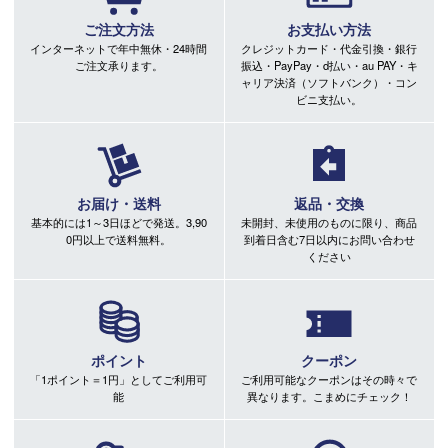
ご注文方法
お支払い方法
インターネットで年中無休・24時間
クレジットカード・代金引換・銀行
ご注文承ります。
振込・PayPay・d払い・au PAY・キ
ャリア決済（ソフトバンク）・コン
ビニ支払い。
お届け・送料
返品・交換
基本的には1～3日ほどで発送。3,90
未開封、未使用のものに限り、商品
0円以上で送料無料。
到着日含む7日以内にお問い合わせ
ください
ポイント
クーポン
「1ポイント＝1円」としてご利用可
ご利用可能なクーポンはその時々で
能
異なります。こまめにチェック！