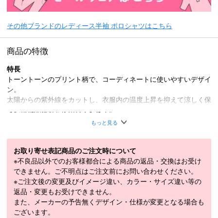
その他ブランドのレディース半袖 ポロシャツはこちら
商品の特徴
特長
トーントーンのプリント柄で、コーディネートに使いやすいデザイ
ン。
太陽からの紫外線をカットし、衣服内の温度上昇を抑えて涼しく保
つ遮熱機能素材を使用しています。
もっと見る
・吸汗速乾
・UVカット
・遮熱
お取り寄せ表記商品のご注文時について
※不良品以外でのお客様都合による商品の返品・交換はお受け
※シャツ以外は商品に含まれません。
できません。ご不明点はご注文前にお問い合わせください。
※ご注文後の変更及びイメージ違い、カラー・サイズ違い等の
本体：ポリエステル 100％、
返品・変更もお受けできません。
リブ：ポリエステル 95％、ポリウレタン
また、メーカーの予告無くデザイン・仕様が変更となる場合も
素材
5％、
ございます。
背当て部分：ポリエステル 100％、