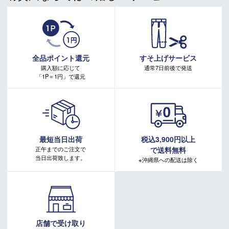
注意事項：
・有賀園ゴルフ実店舗での開催はございません。
・有賀園ポイントの獲得には別途ログイン/新規登録が必要です。
・本特典は予告なく変更・中止させて頂く場合があります。
・本キャンペーンの特典を受ける場合、ドコモ専用ページでエントリーが必要です。
詳しくはこちらをご確認ください。
キャンペーンページ
全品ポイント還元
すそ上げサービス
購入額に応じて
通常7日前後で発送
「1P＝1円」で還元
最短当日出荷
税込3,900円以上
正午までのご注文で
で送料無料
当日出荷致します。
※沖縄県への配送は除く
店舗で受け取り