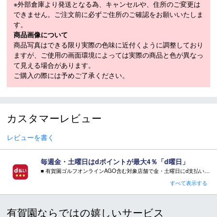
※外部倉庫より発送となる為、キャンセルや、住所のご変更は
できません。ご注文前に必ずご住所のご確認をお願いいたしま
メーカー公表サ
M：バスト 79～85、身長 157～163
す。
イズ目安（cm）
L：バスト 84～90、身長 162～168
商品画像について
適応季節
春：〇 夏：〇 秋：－ 冬：－
商品写真はできる限り実際の色味に近付くように調整しており
ますが、ご使用の画面環境によっては実際の商品と色が異なっ
・「サイズ目安」は実寸サイズとは異なり、衣類未着用時の身体サ
て見える場合があります。
イズ（ヌードサイズ）です。ご自身の身長、ウエストなどにあわせ
ご購入の際には予めご了承ください。
てサイズ選びの目安としてください。
・「実寸サイズ」は仕上がりサイズです。サイズ目安とは異なりま
す。また、個体差による若干の誤差があります。
カスタマーレビュー
レビューを書く
商品在庫につきまして
在庫管理システム連動により、当店が運営する複数ショッピ
毎週金・土曜日はdポイントが最大4％「d曜日」
ングサイトと共有の設定になっております。
■ 有賀園ゴルフオンラインAGO含む対象店舗で金・土曜日にd支払いをすると
数分間隔での在庫情報更新になりますのでご注文のタイミン
さらに！AGOに会員登録（ログイン）すると決済方法に関わらず、会員ランクに応じて有賀園ポイントも還元
すべて表示する
グによりましては、設定に誤差が生じる場合があります。
■ キャンペーン期間：毎週 金・土曜日 AM 0:00 - PM 23:59
その際にはご案内をさせて頂きますので予めご了承願いま
す。
有賀園ならではの嬉しいサービス