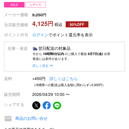
SALE
レディス
メーカー価格
8,250
4,125
税込
当店販売価格
50%OFF
ポイント付与
ログイン
でポイント還元率を表示
在庫・発送
翌日配送の対象品
今から
16時間0分以内
のご購入で最短
8月7日(金)
出荷
発送には条件があります。
詳しく見る
送料
+450円
詳しくはこちら
（沖縄県への配送は購入金額に関わらず+3,300円）
販売期間
2026/04/29 10:00
〜
シェアする
商品のお問い合せ