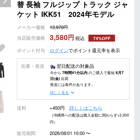
替 長袖 フルジップ トラック ジャ
ケット IKK51 2024年モデル
メーカー価格
13,970
3,580
当店販売価格
税込
74%OFF
ポイント付与
ログイン
でポイント還元率を表示
在庫・発送
翌日配送の対象品
今から
7時間41分以内
のご購入で最短
8月7
日(金)
出荷
発送には条件があります。
詳しく見る
送料
+450円
詳しくはこちら
（沖縄県への配送は購入金額に関わらず+3,300
円）
販売期間
2026/08/01 10:00
〜