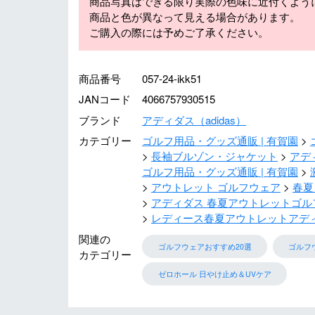
商品写真はできる限り実際の色味に近付くよう
商品と色が異なって見える場合があります。
ご購入の際には予めご了承ください。
商品番号
057-24-ikk51
JANコード
4066757930515
ブランド
アディダス（adidas）
カテゴリー
ゴルフ用品・グッズ通販 | 有賀園
長袖ブルゾン・ジャケット
アディ
ゴルフ用品・グッズ通販 | 有賀園
アウトレット ゴルフウェア
春夏
アディダス 春夏アウトレットゴル
レディース春夏アウトレットアデ
関連の
ゴルフウェアおすすめ20選
ゴルフ
カテゴリー
ゼロホール 日やけ止め＆UVケア