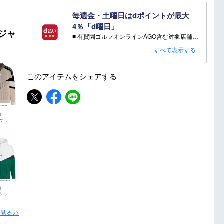
毎週金・土曜日はdポイントが最大
4％「d曜日」
ジャ
■ 有賀園ゴルフオンラインAGO含む対象店舗で金・土曜日にd支払いをすると
さらに！AGOに会員登録（ログイン）すると決済方法に関わらず、会員ランクに応じて有賀園ポイントも還元
すべて表示する
■ キャンペーン期間：毎週 金・土曜日 AM 0:00 - PM 23:59
このアイテムを
シェアする
注意事項：
・有賀園ゴルフ実店舗での開催はございません。
・有賀園ポイントの獲得には別途ログイン/新規登録が必要です。
s）
・本特典は予告なく変更・中止させて頂く場合があります。
ケット
・本キャンペーンの特典を受ける場合、ドコモ専用ページでエントリーが必要です。
詳しくはこちらをご確認ください。
キャンペーンページ
s）
ケット
見る>>