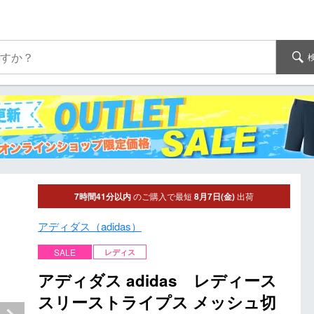
7時間41分以内
のご購入で最短
8月7日(金)
出荷
アディダス（adidas）
SALE
レディス
アディダス adidas レディース
スリーストライプス メッシュ切