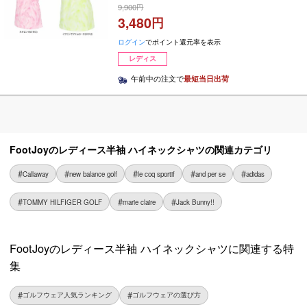
9,900
3,480
ログイン
でポイント還元率を表示
レディス
午前中の注文で
最短当日出荷
FootJoyのレディース半袖 ハイネックシャツの関連カテゴリ
Callaway
new balance golf
le coq sportif
and per se
adidas
TOMMY HILFIGER GOLF
marie claire
Jack Bunny!!
FootJoyのレディース半袖 ハイネックシャツに関連する特
集
ゴルフウェア人気ランキング
ゴルフウェアの選び方