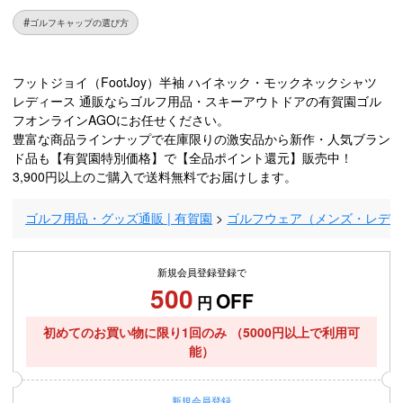
ゴルフキャップの選び方
フットジョイ（FootJoy）半袖 ハイネック・モックネックシャツ
レディース 通販ならゴルフ用品・スキーアウトドアの有賀園ゴル
フオンラインAGOにお任せください。
豊富な商品ラインナップで在庫限りの激安品から新作・人気ブラン
ド品も【有賀園特別価格】で【全品ポイント還元】販売中！
3,900円以上のご購入で送料無料でお届けします。
ゴルフ用品・グッズ通販 | 有賀園
ゴルフウェア（メンズ・レデ
新規会員登録登録で
500
OFF
円
初めてのお買い物に限り1回のみ
（5000円以上で利用可
能）
新規
会員登録