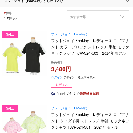
フットジョイ（FootJoy）
から絞り込む
2
件中
おすすめ順
1
-
2
件表示
フットジョイ（FootJoy）
SALE
フットジョイ FootJoy レディース ロゴプリ
ント カラーブロック ストレッチ 半袖 モック
ネックシャツ FJW-S24-S03 2024年モデル
9,900
3,480
ログイン
でポイント還元率を表示
レディス
午前中の注文で
最短当日出荷
フットジョイ（FootJoy）
SALE
フットジョイ FootJoy レディース ロゴプリ
ント タイダイ柄 ストレッチ 半袖 モックネッ
クシャツ FJW-S24-S01 2024年モデル