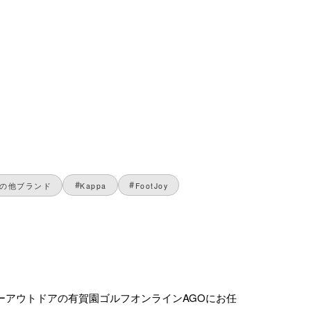
の他ブランド
Kappa
FootJoy
スキーアウトドアの有賀園ゴルフオンラインAGOにお任