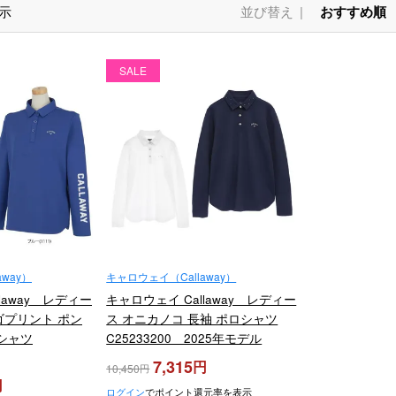
示
並び替え
おすすめ順
SALE
way）
キャロウェイ（Callaway）
laway レディー
キャロウェイ Callaway レディー
ゴプリント ポン
ス オニカノコ 長袖 ポロシャツ
シャツ
C25233200 2025年モデル
024年モデル
7,315
10,450
ログイン
でポイント還元率を表示