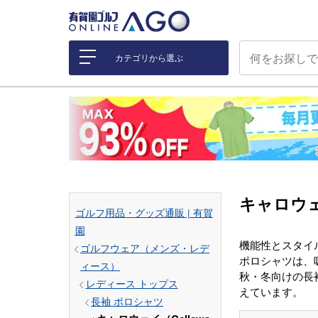
カテゴリから選ぶ
キャロウェ
ゴルフ用品・グッズ通販 | 有賀
園
機能性とスタイ
ゴルフウェア（メンズ・レデ
ポロシャツは、
ィース）
秋・冬向けの長
レディース トップス
えています。
長袖 ポロシャツ