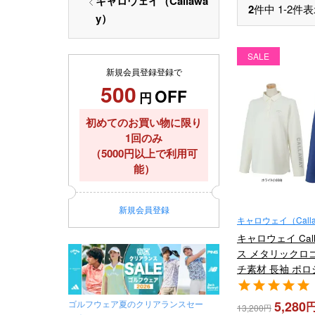
キャロウェイ（Callawa
2
件中
1
-
2
件表
y）
SALE
新規会員登録登録で
500
OFF
円
初めてのお買い物に限り
1回のみ
（5000円以上で利用可
能）
新規
会員登録
キャロウェイ（Calla
キャロウェイ Cal
ス メタリックロ
チ素材 長袖 ポロ
C24233203 2
ゴルフウェア夏のクリアランスセー
5,280
13,200