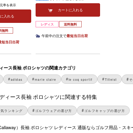
元率を表示
カートに入れる
トに入れる
レディス
送料無料
料無料
午前中の注文で
最短当日出荷
最短当日出荷
のレディース長袖 ポロシャツの関連カテゴリ
adidas
marie claire
le coq sportif
Titleist
そ
yのレディース長袖 ポロシャツに関連する特集
人気ランキング
ゴルフウェアの選び方
ゴルフキャップの選び方
allaway）長袖 ポロシャツ レディース 通販ならゴルフ用品・