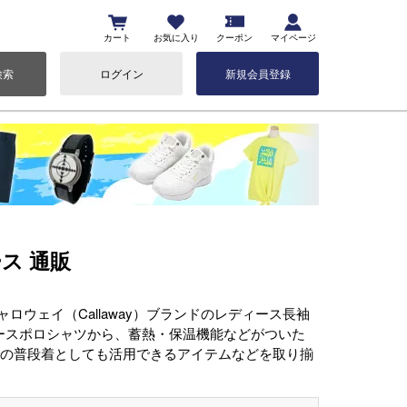
カート
お気に入り
クーポン
マイページ
検索
ログイン
新規会員登録
ース 通販
ウェイ（Callaway）ブランドのレディース長袖
ースポロシャツから、蓄熱・保温機能などがついた
での普段着としても活用できるアイテムなどを取り揃