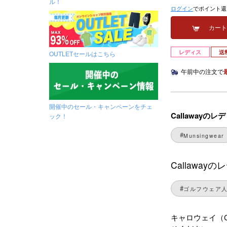
ル！
ログイン
でポイント還
カー
レディス
送
OUTLETセールはこちら
午前中の注文で
開催中のセール・キャンペーンをチェ
Callaway
ック！
Munsingwear
Callawa
ゴルフウェア
キャロウェイ（C