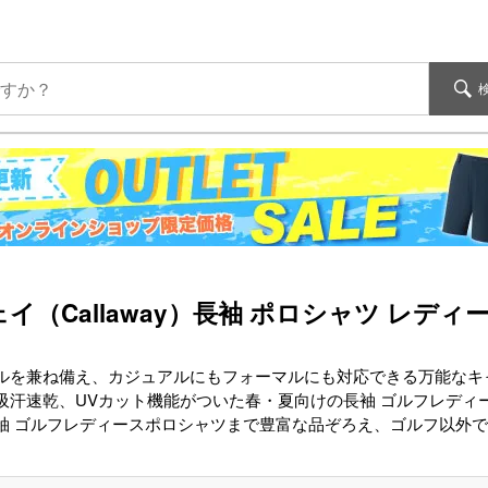
イ（Callaway）長袖 ポロシャツ レディ
ルを兼ね備え、カジュアルにもフォーマルにも対応できる万能なキャロ
吸汗速乾、UVカット機能がついた春・夏向けの長袖 ゴルフレディ
袖 ゴルフレディースポロシャツまで豊富な品ぞろえ、ゴルフ以外